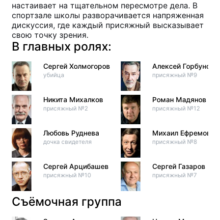
настаивает на тщательном пересмотре дела. В
спортзале школы разворачивается напряженная
дискуссия, где каждый присяжный высказывает
свою точку зрения.
В главных ролях:
Сергей Холмогоров
Алексей Горбунов
убийца
присяжный №9
Никита Михалков
Роман Мадянов
присяжный №2
присяжный №12
Любовь Руднева
Михаил Ефремов
дочка свидетеля
присяжный №8
Сергей Арцибашев
Сергей Газаров
присяжный №10
присяжный №7
Съёмочная группа