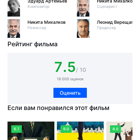
Эдуард Артемьев
Никита Михалков
Композитор
Сценарист
Никита Михалков
Леонид Верещагин
Режиссер
Продюсер
Рейтинг фильма
7.5
/ 10
16 000 оценок
Оценить
Если вам понравился этот фильм
6.7
9.0
8.0