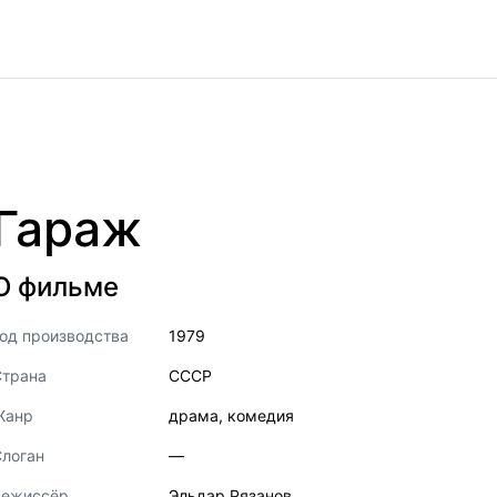
Гараж
О фильме
од производства
1979
Страна
СССР
Жанр
драма
,
комедия
логан
—
Режиссёр
Эльдар Рязанов