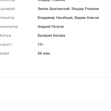
Сценарий
Эмиль Брагинский
,
Эльдар Рязанов
Оператор
Владимир Нахабцев
,
Вадим Алисов
Композитор
Андрей Петров
Монтаж
Валерия Белова
озраст
12+
Время
96 мин.