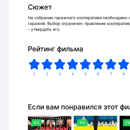
Сюжет
На собрании гаражного кооператива необходимо о
гаражей. Выбор ограничен: правление кооператив
– утвердить его.
Рейтинг фильма
1
2
3
4
5
6
7
8
Если вам понравился этот ф
8.2
9.0
7.5