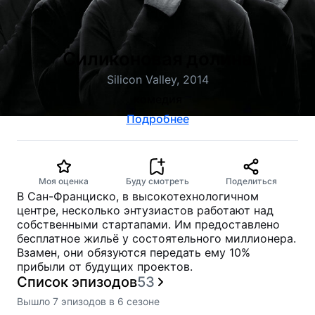
Силиконовая долина
Silicon Valley, 2014
комедия
Подробнее
Моя оценка
Буду смотреть
Поделиться
В Сан-Франциско, в высокотехнологичном
центре, несколько энтузиастов работают над
собственными стартапами. Им предоставлено
бесплатное жильё у состоятельного миллионера.
Взамен, они обязуются передать ему 10%
прибыли от будущих проектов.
Список эпизодов
53
Вышло
7
эпизодов
в
6
сезоне