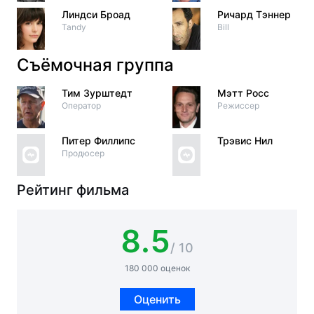
Линдси Броад
Ричард Тэннер
Tandy
Bill
Съёмочная группа
Тим Зурштедт
Мэтт Росс
Оператор
Режиссер
Питер Филлипс
Трэвис Нил
Продюсер
Рейтинг фильма
8.5
/ 10
180 000 оценок
Оценить