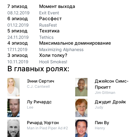
7
эпизод
Момент выхода
08.12.2019
Exit Event
6
эпизод
Рассфест
01.12.2019
RussFest
5
эпизод
Техэтика
24.11.2019
Tethics
4
эпизод
Максимальное доминирование
17.11.2019
Maximizing Alphaness
3
эпизод
Холи толку?
10.11.2019
Hooli Smokes!
В главных ролях:
Энни Сертич
Джейсон Симс-
C.J. Cantwell
Прюитт
Jim Gittman
Лу Ричардс
Джудит Дрэйк
Lee
Judy
Ричард Уортон
Пин Ву
Man in Pied Piper Ad #2
Henry