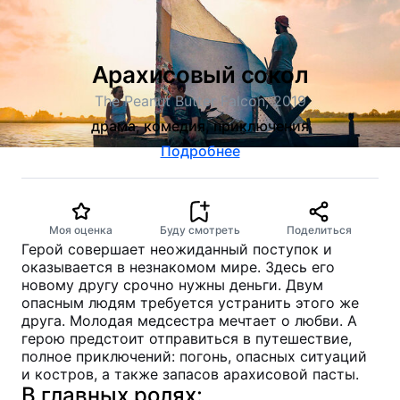
Арахисовый сокол
The Peanut Butter Falcon, 2019
драма, комедия, приключения
Подробнее
Моя оценка
Буду смотреть
Поделиться
Герой совершает неожиданный поступок и
оказывается в незнакомом мире. Здесь его
новому другу срочно нужны деньги. Двум
опасным людям требуется устранить этого же
друга. Молодая медсестра мечтает о любви. А
герою предстоит отправиться в путешествие,
полное приключений: погонь, опасных ситуаций
и костров, а также запасов арахисовой пасты.
В главных ролях: