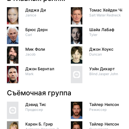
Деджа Ди
Томас Хейден Чёрч
Janice
Salt Water Redneck
Брюс Дерн
Шайа ЛаБаф
Carl
Tyler
Мик Фоли
Джон Хоукс
Jacob
Duncan
Джон Бернтал
Уэйн Дихарт
Mark
Blind Jasper John
Съёмочная группа
Дэвид Тис
Тайлер Нилсон
Продюсер
Режиссер
Карен Б. Грир
Тайлер Нилсон