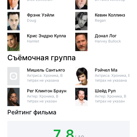
Фрэнк Уэйли
Кевин Коллинз
Doug
Regan
Крис Эндрю Кулла
Донал Лог
Hamlet
Harvey Bullock
Съёмочная группа
Мишель Сантьяго
Рэйчел Ма
Актриса: Хроника, В
Актриса: Хроника, В
титрах не указана
титрах не указана
Рег Клинтон Браун
Шейд Руп
Актер: Хроника, В
Актер: Хроника, В
титрах не указан
титрах не указан
Рейтинг фильма
7.8