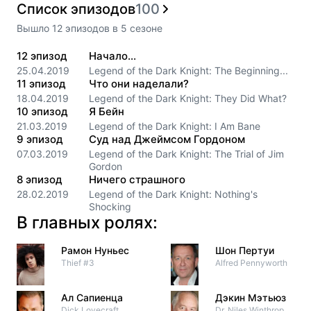
Список эпизодов
100
Вышло
12
эпизодов
в
5
сезоне
12
эпизод
Начало...
25.04.2019
Legend of the Dark Knight: The Beginning...
11
эпизод
Что они наделали?
18.04.2019
Legend of the Dark Knight: They Did What?
10
эпизод
Я Бейн
21.03.2019
Legend of the Dark Knight: I Am Bane
9
эпизод
Суд над Джеймсом Гордоном
07.03.2019
Legend of the Dark Knight: The Trial of Jim
Gordon
8
эпизод
Ничего страшного
28.02.2019
Legend of the Dark Knight: Nothing's
Shocking
В главных ролях:
Рамон Нуньес
Шон Пертуи
Thief #3
Alfred Pennyworth
Ал Сапиенца
Дэкин Мэтьюз
Dick Lovecraft
Dr. Niles Winthrop