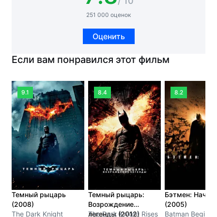
/ 10
251 000 оценок
Оценить
Если вам понравился этот фильм
9.1
8.4
8.2
Темный рыцарь
Темный рыцарь:
Бэтмен: Начал
(2008)
Возрождение
(2005)
The Dark Knight
легенды (2012)
The Dark Knight Rises
Batman Begins