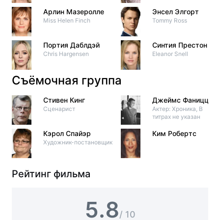
Арлин Мазеролле
Энсел Элгорт
Miss Helen Finch
Tommy Ross
Портия Даблдэй
Синтия Престон
Chris Hargensen
Eleanor Snell
Съёмочная группа
Стивен Кинг
Джеймс Фаницца
Сценарист
Актер: Хроника, В
титрах не указан
Кэрол Спайэр
Ким Робертс
Художник-постановщик
Рейтинг фильма
5.8
/ 10