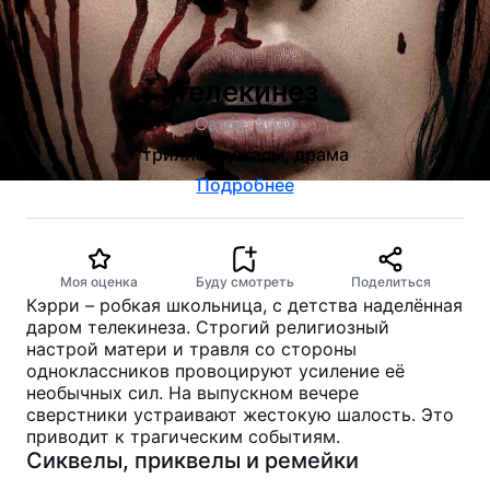
Телекинез
Carrie, 2013
триллер, ужасы, драма
Подробнее
Моя оценка
Буду смотреть
Поделиться
Кэрри – робкая школьница, с детства наделённая
даром телекинеза. Строгий религиозный
настрой матери и травля со стороны
одноклассников провоцируют усиление её
необычных сил. На выпускном вечере
сверстники устраивают жестокую шалость. Это
приводит к трагическим событиям.
Сиквелы, приквелы и ремейки