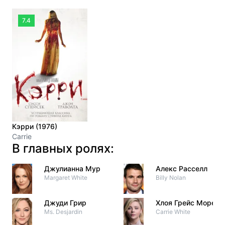
7.4
Кэрри (1976)
Carrie
В главных ролях:
Джулианна Мур
Алекс Расселл
Margaret White
Billy Nolan
Джуди Грир
Хлоя Грейс Морец
Ms. Desjardin
Carrie White