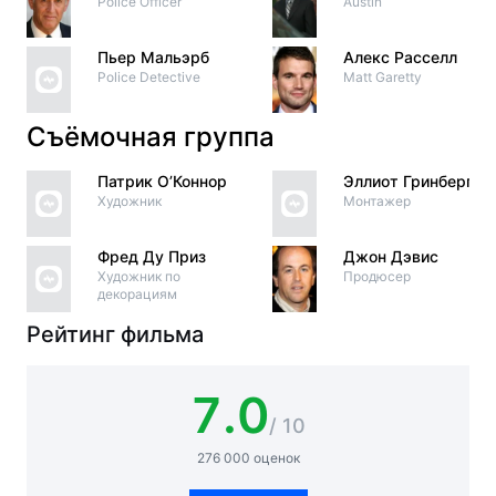
Police Officer
Austin
Пьер Мальэрб
Алекс Расселл
Police Detective
Matt Garetty
Съёмочная группа
Патрик О’Коннор
Эллиот Гринберг
Художник
Монтажер
Фред Ду Приз
Джон Дэвис
Художник по
Продюсер
декорациям
Рейтинг фильма
7.0
/ 10
276 000 оценок