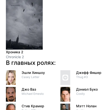
Хроника 2
Chronicle 2
В главных ролях:
Эшли Хиншоу
Джефф Фишер
Casey Letter
Thug #3
Джо Ваз
Дэниэл Буко
Michael Ernesto
Costly
Стив Крамер
Мэтт Нолан