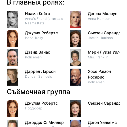
В главных ролях:
Наама Кейтс
Джена Мэлоун
Anna's Friend (в титрах:
Anna Harrison
Naama Katz)
Джулия Робертс
Сьюзен Сарандон
Isabel Kelly
Jackie Harrison
Дэвид Зайас
Мэри Луиза Уилсон
Policeman
Mrs. Franklin
Даррел Ларсон
Хосе Рамон
Duncan Samuels
Росарио
Policeman
Съёмочная группа
Джулия Робертс
Сьюзен Сарандон
Продюсер
Джордж Ф. Миллер
Джон Уильямс