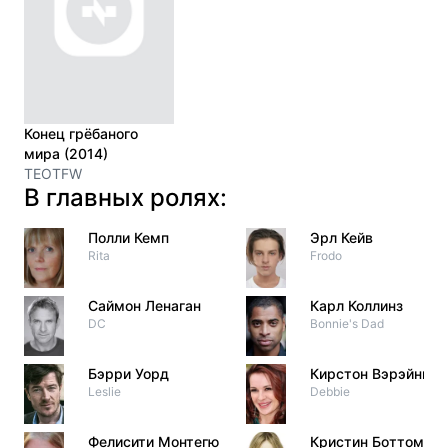
Конец грёбаного
мира (2014)
TEOTFW
В главных ролях:
Полли Кемп
Эрл Кейв
Rita
Frodo
Саймон Ленаган
Карл Коллинз
DC
Bonnie's Dad
Бэрри Уорд
Кирстон Вэрэйнг
Leslie
Debbie
Фелисити Монтегю
Кристин Боттомли