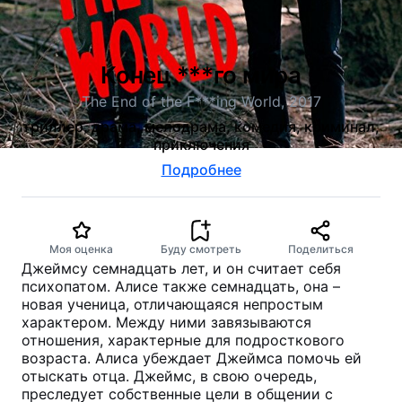
Конец ***го мира
The End of the F***ing World, 2017
триллер, драма, мелодрама, комедия, криминал,
приключения
Подробнее
Моя оценка
Буду смотреть
Поделиться
Джеймсу семнадцать лет, и он считает себя
психопатом. Алисе также семнадцать, она –
новая ученица, отличающаяся непростым
характером. Между ними завязываются
отношения, характерные для подросткового
возраста. Алиса убеждает Джеймса помочь ей
отыскать отца. Джеймс, в свою очередь,
преследует собственные цели в общении с