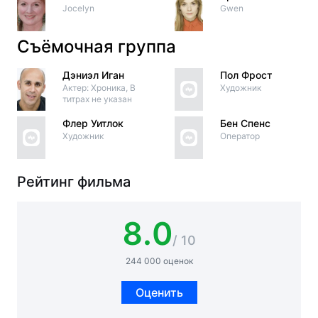
Jocelyn
Gwen
Съёмочная группа
Дэниэл Иган
Пол Фрост
Актер: Хроника, В
Художник
титрах не указан
Флер Уитлок
Бен Спенс
Художник
Оператор
Рейтинг фильма
8.0
/ 10
244 000 оценок
Оценить