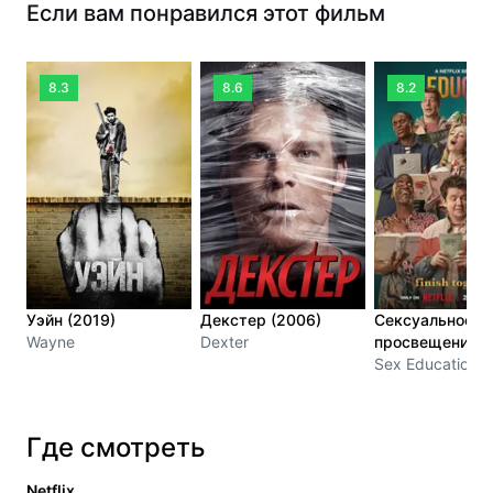
Если вам понравился этот фильм
8.3
8.6
8.2
Уэйн (2019)
Декстер (2006)
Сексуальное
Wayne
Dexter
просвещение (
Sex Education
Где смотреть
Netflix