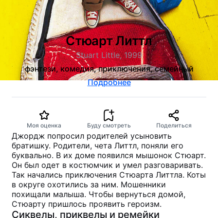
Стюарт Литтл
Stuart Little, 1999
фэнтези, комедия, приключения, семейный
Подробнее
Моя оценка
Буду смотреть
Поделиться
Джордж попросил родителей усыновить
братишку. Родители, чета Литтл, поняли его
буквально. В их доме появился мышонок Стюарт.
Он был одет в костюмчик и умел разговаривать.
Так начались приключения Стюарта Литтла. Коты
в округе охотились за ним. Мошенники
похищали малыша. Чтобы вернуться домой,
Стюарту пришлось проявить героизм.
Сиквелы, приквелы и ремейки