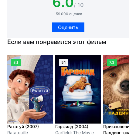
6.0
/ 10
159 000 оценок
Оценить
Если вам понравился этот фильм
8.1
5.1
7.3
Рататуй (2007)
Гарфилд (2004)
Приключения
Ratatouille
Garfield: The Movie
Паддингтона (2