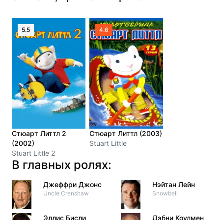
5.5
4.6
Стюарт Литтл 2
Стюарт Литтл (2003)
(2002)
Stuart Little
Stuart Little 2
В главных ролях:
Джеффри Джонс
Нэйтан Лейн
Uncle Crenshaw
Snowbell
Эллис Бисли
Дэбни Коулмен