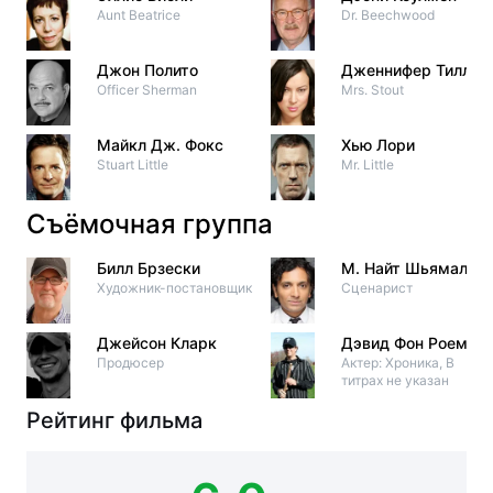
Aunt Beatrice
Dr. Beechwood
Джон Полито
Дженнифер Тилли
Officer Sherman
Mrs. Stout
Майкл Дж. Фокс
Хью Лори
Stuart Little
Mr. Little
Съёмочная группа
Билл Брзески
М. Найт Шьямалан
Художник-постановщик
Сценарист
Джейсон Кларк
Дэвид Фон Роем
Продюсер
Актер: Хроника, В
титрах не указан
Рейтинг фильма