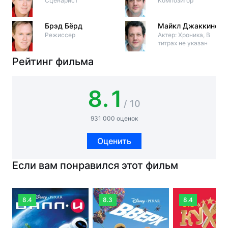
Сценарист
Композитор
Брэд Бёрд
Майкл Джаккино
Режиссер
Актер: Хроника, В
титрах не указан
Рейтинг фильма
8.1
/ 10
931 000 оценок
Оценить
Если вам понравился этот фильм
8.4
8.3
8.4