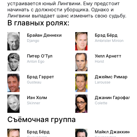
устраивается юный Лингвини. Ему предстоит
начинать с должности уборщика. Однако и
Лингвини выпадает шанс изменить свою судьбу.
В главных ролях:
Брайан Деннехи
Брэд Бёрд
Django
Ambrister Minion
Питер О’Тул
Уилл Арнетт
Anton Ego
Horst
Брэд Гэррет
Джеймс Римар
Gusteau
Larousse
Иэн Холм
Джанин Гарофало
Skinner
Colette
Съёмочная группа
Брэд Бёрд
Майкл Джаккино