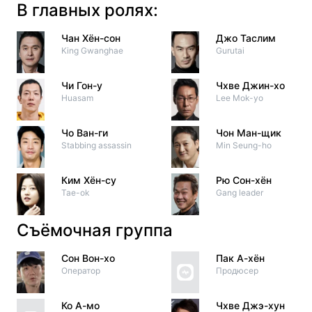
В главных ролях:
Чан Хён-сон
Джо Таслим
King Gwanghae
Gurutai
Чи Гон-у
Чхве Джин-хо
Huasam
Lee Mok-yo
Чо Ван-ги
Чон Ман-щик
Stabbing assassin
Min Seung-ho
Ким Хён-су
Рю Сон-хён
Tae-ok
Gang leader
Съёмочная группа
Сон Вон-хо
Пак А-хён
Оператор
Продюсер
Ко А-мо
Чхве Джэ-хун