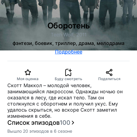
Оборотень
Teen Wolf, 2011
фэнтези, боевик, триллер, драма, мелодрама
Подробнее
Моя оценка
Буду смотреть
Поделиться
Скотт Маккол – молодой человек,
занимающийся лакроссом. Однажды ночью он
оказался в лесу, где искал тело. Там он
столкнулся с оборотнем и получил укус. Ему
удалось скрыться, но вскоре Скотт заметил
изменения в себе.
Список эпизодов
100
Вышло
20
эпизодов
в
6
сезоне