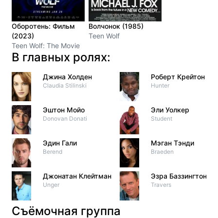
Оборотень: Фильм
Волчонок (1985)
(2023)
Teen Wolf
Teen Wolf: The Movie
В главных ролях:
Джина Холден
Роберт Крейтон
Claudia Stilinski
Hunter
Эштон Мойо
Эли Уолкер
Donovan Donati
Student
Эдин Гали
Мэган Тэнди
Berend
Braeden
Джонатан Клейтман
Эзра Баззингтон
Unger
Travers
Съёмочная группа