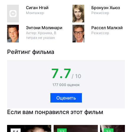
Сиган Нгай
Бронуэн Хьюз
Монтажер
Режиссер
Энтони Молинари
Рассел Малкэй
Актер: Хроника, В
Режиссер
титрах не указан
Рейтинг фильма
7.7
/ 10
177 000 оценок
Оценить
Если вам понравился этот фильм
5.4
7.7
7.0