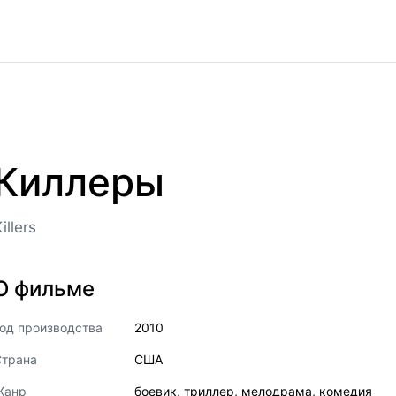
Киллеры
illers
О фильме
од производства
2010
Страна
США
Жанр
боевик
,
триллер
,
мелодрама
,
комедия