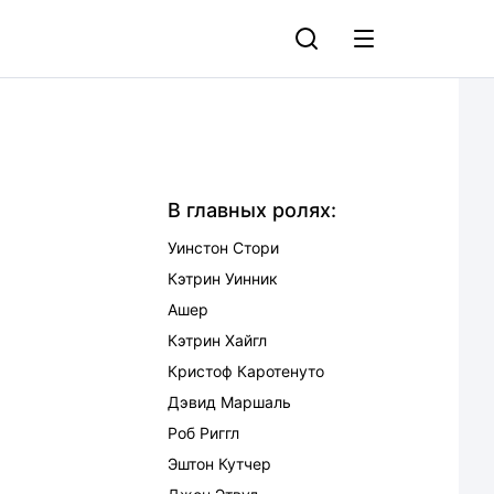
В главных ролях:
Уинстон Стори
Кэтрин Уинник
Ашер
Кэтрин Хайгл
Кристоф Каротенуто
Дэвид Маршаль
Роб Риггл
Эштон Кутчер