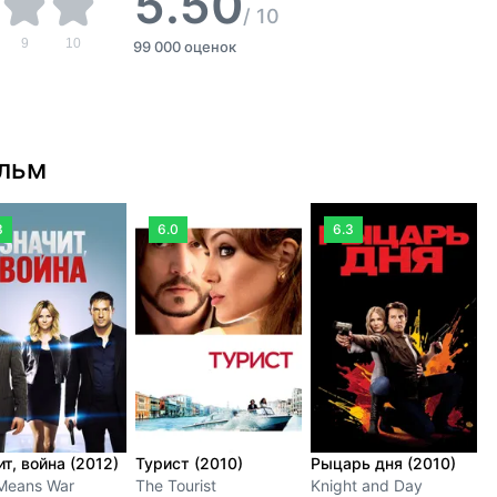
5.50
/
10
9
10
99 000 оценок
ильм
3
6.0
6.3
т, война (2012)
Турист (2010)
Рыцарь дня (2010)
З
 Means War
The Tourist
Knight and Day
р