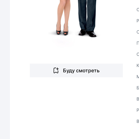
С
Буду смотреть
В
Р