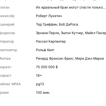
логан
Их идеальный брак могут спасти только...
Режиссёр
Роберт Лукетич
Сценарий
Тед Гриффин
,
Боб ДеРоса
Продюсер
Эрнани Перла
,
Эштон Кутчер
,
Майкл Пасе
Оператор
Рассел Карпентер
Композитор
Рольф Кент
Монтаж
Ричард Фрэнсис-Брюс
,
Мэри Джо Марки
Бюджет
75 000 000 $
озраст
18+
ейтинг MPAA
pg13
Время
100 мин.