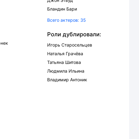
Джон Этвуд
Бландин Бари
Всего актеров:
35
Роли дублировали:
рнек
Игорь Старосельцев
Наталья Грачёва
Татьяна Шитова
Людмила Ильина
Владимир Антоник