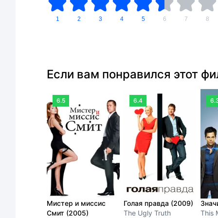
1
2
3
4
5
6
7
8
Если вам понравился этот ф
6.5
6.4
6.
Мистер и миссис
Голая правда (2009)
Значи
Смит (2005)
The Ugly Truth
This