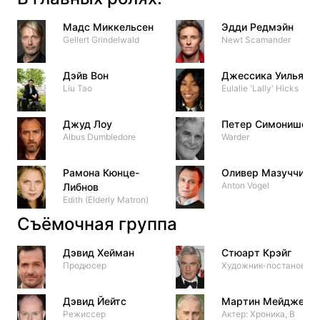
Мадс Миккельсен
Эдди Редмэйн
Gellert Grindelwald
Newt Scamander
Дэйв Вон
Джессика Уильямс
Liu Tao
Eulalie 'Lally' Hicks
Джуд Лоу
Петер Симонишек
Albus Dumbledore
Warder
Рамона Кюнце-
Оливер Мазуччи
Anton Vogel
Либнов
Edith (Elderly Matron)
Съёмочная группа
Дэвид Хейман
Стюарт Крэйг
Продюсер
Художник-постановщи
Дэвид Йейтс
Мартин Мейджер
Режиссер
Актер: Хроника, В