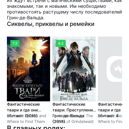
их ждут встречи с магическими существами, как
знакомыми, так и новыми. Им необходимо
противостоять растущему числу последователей
Грин-де-Вальда.
Сиквелы, приквелы и ремейки
7.2
6.5
Фантастические
Фантастические
Фантастически
твари и где они
твари: Преступления
твари и где они
обитают (2016)
Fantastic Beasts and
Грин-де-Вальда
Fantastic Beasts: The
обитают 4
Fantastic Beast
Where to Find Them
(2018)
Crimes of Grindelwald
Where to Find 
В главных ролях: