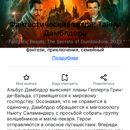
Фантастические твари: Тайны
Дамблдора
Fantastic Beasts: The Secrets of Dumbledore, 2022
фэнтези, приключения, семейный
Подробнее
Моя оценка
Буду смотреть
Поделиться
Альбус Дамблдор выясняет планы Геллерта Грин-
де-Вальда, стремящегося к мировому
господству. Осознавая, что не справится в
одиночку, Дамблдор обращается к магозоологу
Ньюту Саламандеру с просьбой собрать группу
волшебников и магла-пекаря. Герои
отправляются в опасное путешествие. Впереди