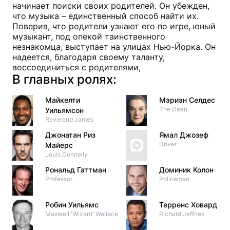
начинает поиски своих родителей. Он убежден,
что музыка – единственный способ найти их.
Поверив, что родители узнают его по игре, юный
музыкант, под опекой таинственного
незнакомца, выступает на улицах Нью-Йорка. Он
надеется, благодаря своему таланту,
воссоединиться с родителями,
В главных ролях:
Майкелти
Мэриэн Селдес
The Dean
Уильямсон
Reverend James
Джонатан Риз
Ямал Джозеф
Driver
Майерс
Louis Connelly
Рональд Гаттман
Доминик Колон
Professor
Policeman
Робин Уильямс
Терренс Ховард
Maxwell 'Wizard' Wallace
Richard Jeffries