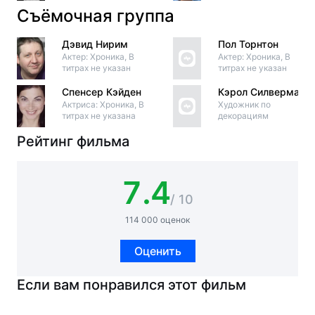
Съёмочная группа
Дэвид Нирим
Пол Торнтон
Актер: Хроника, В
Актер: Хроника, В
титрах не указан
титрах не указан
Спенсер Кэйден
Кэрол Силверман
Актриса: Хроника, В
Художник по
титрах не указана
декорациям
Рейтинг фильма
7.4
/ 10
114 000 оценок
Оценить
Если вам понравился этот фильм