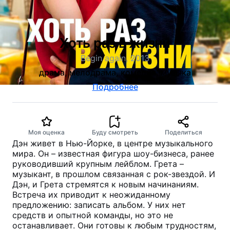
Хоть раз в жизни
Begin again, 2013
драма, мелодрама, комедия, музыка
Подробнее
Моя оценка
Буду смотреть
Поделиться
Дэн живет в Нью-Йорке, в центре музыкального
мира. Он – известная фигура шоу-бизнеса, ранее
руководивший крупным лейблом. Грета –
музыкант, в прошлом связанная с рок-звездой. И
Дэн, и Грета стремятся к новым начинаниям.
Встреча их приводит к неожиданному
предложению: записать альбом. У них нет
средств и опытной команды, но это не
останавливает. Они готовы к любым трудностям,