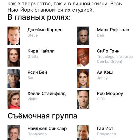
как в творчестве, так и в личной жизни. Весь
Нью-Йорк становится их студией.
В главных ролях:
Джеймс Корден
Марк Руффало
Steve
Dan
Кира Найтли
СиЛо Грин
Gretta
Troublegum (в титрах:
Cee Lo Green)
Ясин Бей
Ая Кэш
Saul
Jenny
Хейли Стайнфелд
Роб Морроу
Violet
CEO
Съёмочная группа
Найджел Синклер
Гай Ист
Продюсер
Продюсер