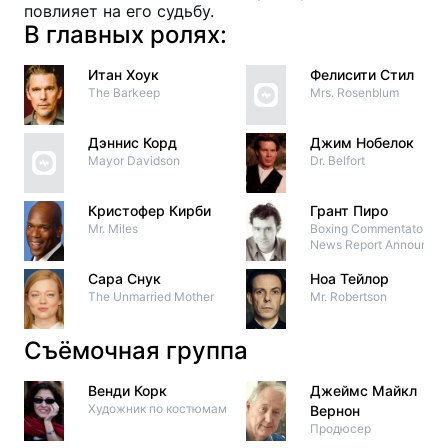
повлияет на его судьбу.
В главных ролях:
Итан Хоук
Фелисити Стил
The Barkeep
Mrs. Rosenblum
Дэннис Корд
Джим Нобелок
Mayor Davidson
Dr. Belfort
Кристофер Кирби
Грант Пиро
Mr. Miles
Boxing Commentator 2 /
News Report Announcer
Сара Снук
Ноа Тейлор
The Unmarried Mother
Mr. Robertson
Съёмочная группа
Венди Корк
Джеймс Майкл
Художник по костюмам
Вернон
Продюсер