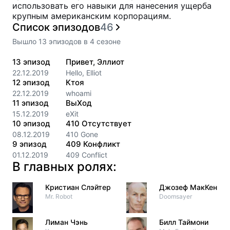
использовать его навыки для нанесения ущерба
крупным американским корпорациям.
Список эпизодов
46
Вышло
13
эпизодов
в
4
сезоне
13
эпизод
Привет, Эллиот
22.12.2019
Hello, Elliot
12
эпизод
Ктоя
22.12.2019
whoami
11
эпизод
ВыХод
15.12.2019
eXit
10
эпизод
410 Отсутствует
08.12.2019
410 Gone
9
эпизод
409 Конфликт
01.12.2019
409 Conflict
В главных ролях:
Кристиан Слэйтер
Джозеф МакКенна
Mr. Robot
Doomsayer
Лиман Чэнь
Билл Таймони