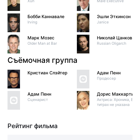
Xun
Male Executive
Бобби Каннавале
Эшли Эткинсон
Irving
Janice
Марк Мозес
Николай Цанков
Older Man at Bar
Russian Oligarch
Съёмочная группа
Кристиан Слэйтер
Адам Пенн
Продюсер
Адам Пенн
Дорис Маккарти
Сценарист
Актриса: Хроника, В
титрах не указана
Рейтинг фильма