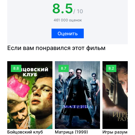
8.5
/ 10
461 000 оценок
Оценить
Если вам понравился этот фильм
8.8
8.7
8.2
Бойцовский клуб
Матрица (1999)
Игры разума (