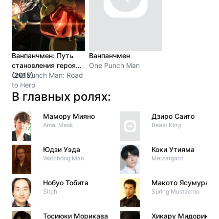
Ванпанчмен: Путь
Ванпанчмен
становления героя
One Punch Man
(2015)
One Punch Man: Road
to Hero
В главных ролях:
Мамору Мияно
Дзиро Саито
Amai Mask
Beast King
Юдзи Уэда
Коки Утияма
Watchdog Man
Melzargard
Нобуо Тобита
Макото Ясумура
Sitch
Spring Mustachio
Тосиюки Морикава
Хикару Мидорикав