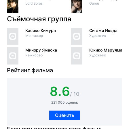
Lord Boros
Garou
Съёмочная группа
Касико Кимура
Сигэми Икэда
Монтажер
Художник
Минору Ямаока
Юкико Маруяма
Режиссер
Художник
Рейтинг фильма
8.6
/ 10
221 000 оценок
Оценить