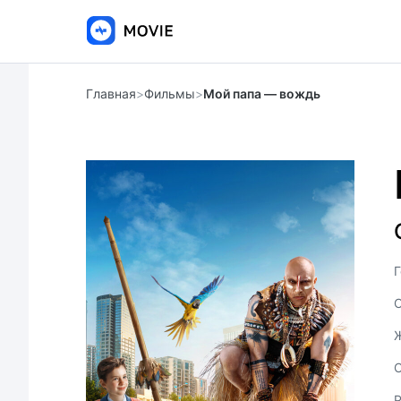
Главная
>
Фильмы
>
Мой папа — вождь
Г
С