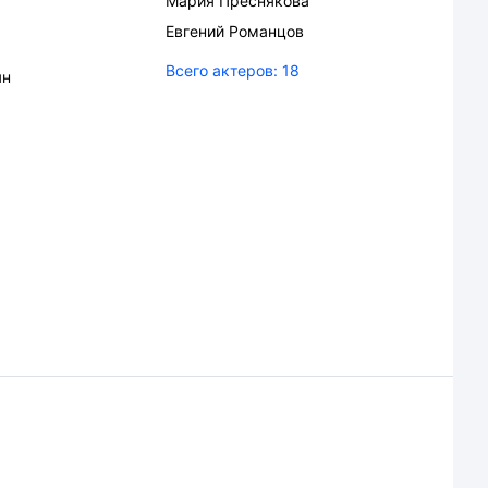
Мария Преснякова
Евгений Романцов
Всего актеров:
18
ян