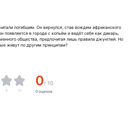
считали погибшим. Он вернулся, став вождем африканского
он появляется в городе с копьём и ведёт себя как дикарь,
менного общества, предпочитая лишь правила джунглей. Но
рые живут по другим принципам?
0
/
10
9
10
0 оценок