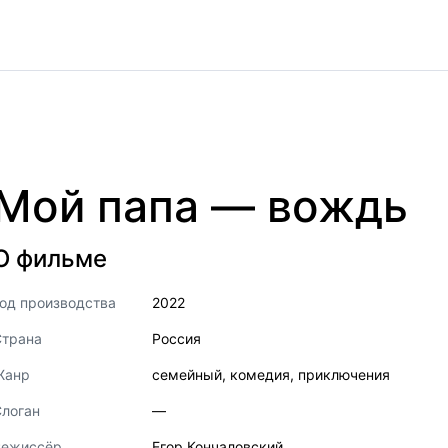
Мой папа — вождь
О фильме
од производства
2022
Страна
Россия
Жанр
семейный
,
комедия
,
приключения
логан
—
Режиссёр
Егор Кончаловский