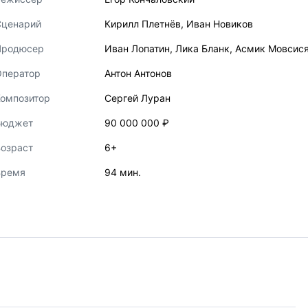
Сценарий
Кирилл Плетнёв
,
Иван Новиков
Продюсер
Иван Лопатин
,
Лика Бланк
,
Асмик Мовсис
Оператор
Антон Антонов
Композитор
Сергей Луран
Бюджет
90 000 000 ₽
озраст
6+
Время
94 мин.