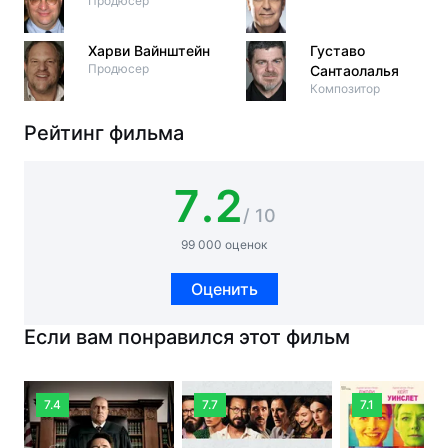
Продюсер
Харви Вайнштейн
Густаво
Продюсер
Сантаолалья
Композитор
Рейтинг фильма
7.2
/ 10
99 000 оценок
Оценить
Если вам понравился этот фильм
7.4
7.7
7.1