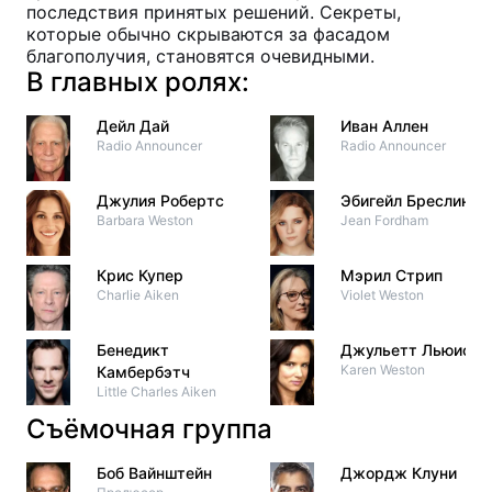
последствия принятых решений. Секреты,
которые обычно скрываются за фасадом
благополучия, становятся очевидными.
В главных ролях:
Дейл Дай
Иван Аллен
Radio Announcer
Radio Announcer
Джулия Робертс
Эбигейл Бреслин
Barbara Weston
Jean Fordham
Крис Купер
Мэрил Стрип
Charlie Aiken
Violet Weston
Бенедикт
Джульетт Льюис
Karen Weston
Камбербэтч
Little Charles Aiken
Съёмочная группа
Боб Вайнштейн
Джордж Клуни