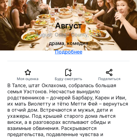
Август
August: Osage County, 2013
драма, комедия
Подробнее
Моя оценка
Буду смотреть
Поделиться
В Талсе, штат Оклахома, собралась большая
семья Уэстонов. Несчастье вынудило
родственников – дочерей Барбару, Карен и Иви,
их мать Виолетту и тётю Метти Фей – вернуться
в отчий дом. Встречаются и мужья, дети и
ухажеры. Под крышей старого дома льется
виски, а в разговорах всплывают обиды и
взаимные обвинения. Раскрываются
предательства, подавленные чувства и