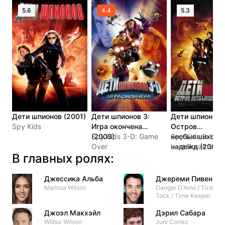
5.6
4.4
5.3
Дети шпионов (2001)
Дети шпионов 3:
Дети шпионов 
Spy Kids
Игра окончена
Остров
(2003)
Spy Kids 3-D: Game
несбывшихся
Spy Kids 2: Isla
Over
надежд (2002)
Lost Dreams
В главных ролях:
Джессика Альба
Джереми Пивен
Marissa Wilson
Danger D'Amo / Tick
Tock / Time Keeper
Джоэл Макхэйл
Дэрил Сабара
Wilbur Wilson
Juni Cortez