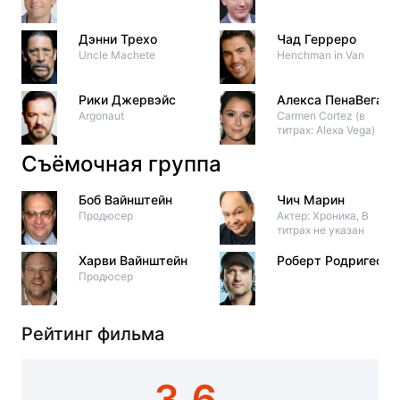
Дэнни Трехо
Чад Герреро
Uncle Machete
Henchman in Van
Рики Джервэйс
Алекса ПенаВега
Argonaut
Carmen Cortez (в
титрах: Alexa Vega)
Съёмочная группа
Боб Вайнштейн
Чич Марин
Продюсер
Актер: Хроника, В
титрах не указан
Харви Вайнштейн
Роберт Родригес
Продюсер
Рейтинг фильма
3.6