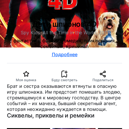
Дети шпионов 4D
Spy Kids: All the Time in the World, 2011
фантастика, боевик, комедия, приключения,
семейный, криминал
Подробнее
Моя оценка
Буду смотреть
Поделиться
Брат и сестра оказываются втянуты в опасную
игру шпионажа. Им предстоит помешать злодею,
стремящемуся к мировому господству. В центре
событий – их мачеха, бывший секретный агент,
которая неожиданно нуждается в помощи.
Сиквелы, приквелы и ремейки