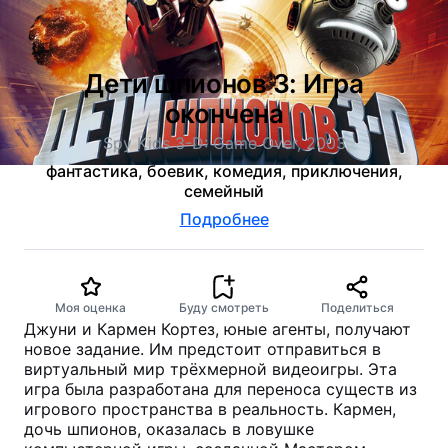
Дети шпионов 3: Игра
окончена
Spy Kids 3-D: Game Over, 2003
фантастика, боевик, комедия, приключения,
семейный
Подробнее
Моя оценка
Буду смотреть
Поделиться
Джуни и Кармен Кортез, юные агенты, получают
новое задание. Им предстоит отправиться в
виртуальный мир трёхмерной видеоигры. Эта
игра была разработана для переноса существ из
игрового пространства в реальность. Кармен,
дочь шпионов, оказалась в ловушке