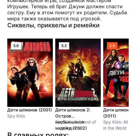
компьютерной игры, созданной Мастером
Игрушек. Теперь её брат Джуни должен спасти
сестру. Ему в этом помогут их родители. Судьба
мира также оказывается под угрозой.
Сиквелы, приквелы и ремейки
5.6
5.3
3.6
Дети шпионов (2001)
Дети шпионов 2:
Дети шпионов 
Spy Kids
Остров
(2011)
несбывшихся
Spy Kids 2: Island of
Spy Kids: All th
надежд (2002)
Lost Dreams
in the World
В главных ролях: