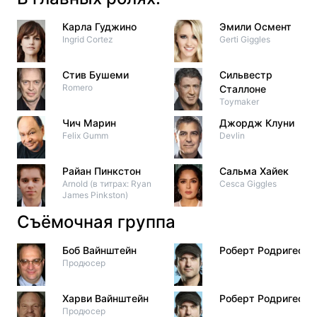
Карла Гуджино
Эмили Осмент
Ingrid Cortez
Gerti Giggles
Стив Бушеми
Сильвестр
Romero
Сталлоне
Toymaker
Чич Марин
Джордж Клуни
Felix Gumm
Devlin
Райан Пинкстон
Сальма Хайек
Arnold (в титрах: Ryan
Cesca Giggles
James Pinkston)
Съёмочная группа
Боб Вайнштейн
Роберт Родригес
Продюсер
Харви Вайнштейн
Роберт Родригес
Продюсер