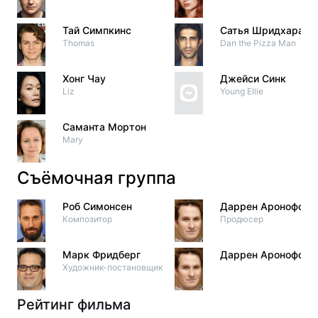
Тай Симпкинс
Сатья Шридхаран
Thomas
Dan the Pizza Man
Хонг Чау
Джейси Синк
Liz
Young Ellie
Саманта Мортон
Mary
Съёмочная группа
Роб Симонсен
Даррен Аронофски
Композитор
Продюсер
Марк Фридберг
Даррен Аронофски
Художник-постановщик
Рейтинг фильма