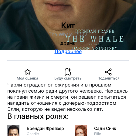
Кит
The Whale, 2022
драма
Подробнее
Моя оценка
Буду смотреть
Поделиться
Чарли страдает от ожирения и в прошлом
покинул семью ради другого человека. Находясь
на грани жизни и смерти, он решает попытаться
наладить отношения с дочерью-подростком
Элли, которую не видел несколько лет.
В главных ролях:
Брендан Фрейзер
Сэди Синк
Charlie
Ellie