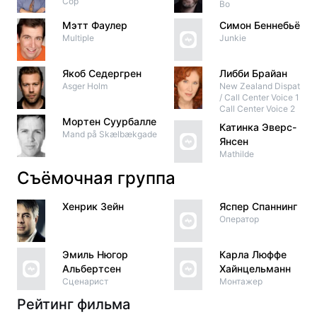
Cop
Bo
Мэтт Фаулер
Симон Беннебьёрг
Multiple
Junkie
Якоб Седергрен
Либби Брайан
Asger Holm
New Zealand Dispatche
/ Call Center Voice 1 /
Call Center Voice 2
Мортен Суурбалле
Катинка Эверс-
Mand på Skælbækgade
Янсен
Mathilde
Съёмочная группа
Хенрик Зейн
Яспер Спаннинг
Оператор
Эмиль Нюгор
Карла Люффе
Альбертсен
Хайнцельманн
Сценарист
Монтажер
Рейтинг фильма