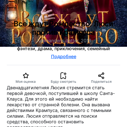
Все ждут Рождество: Люси
против Крампуса
Julemandens datter, 2018
фэнтези, драма, приключения, семейный
Подробнее
Моя оценка
Буду смотреть
Поделиться
Двенадцатилетняя Люсия стремится стать
первой девочкой, поступившей в школу Санта-
Клауса. Для этого ей необходимо найти
лекарство от странной болезни. Она вызвана
действиями Крампуса, связанного с темными
силами. Люсия отправляется на поиски
средства, способного остановить