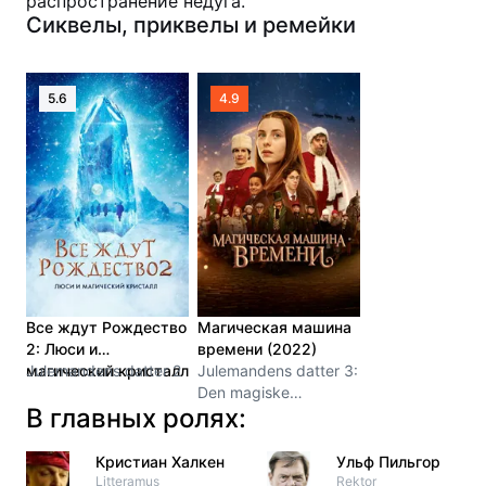
распространение недуга.
Сиквелы, приквелы и ремейки
5.6
4.9
Все ждут Рождество
Магическая машина
2: Люси и
времени (2022)
магический кристалл
Julemandens datter 2
Julemandens datter 3:
(2020)
Den magiske
В главных ролях:
tidsmaskine
Кристиан Халкен
Ульф Пильгор
Litteramus
Rektor