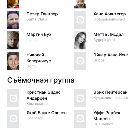
Петер Ганцлер
Ханс Хольтегор
Santa Claus
Slotsmuseumsvagt
Мартин Бух
Метте Лисдал
Julius
Sygeplejerske
Николай
Эйнар Ханс Йенсен
Gubbe
Коперникус
Gorm
Съёмочная группа
Кристиан Эйднс
Эрик Пейтерсен
Художник-постановщи
Андерсен
Композитор
Якоб Банке Олесен
Уффе Рэрбек
Оператор
Мадсен
Сценарист