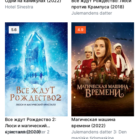
Одни на каникулах (2022)
Все ждут Рождество: Люси
Hotel Sinestra
против Крампуса (2018)
Julemandens datter
5.6
4.9
Все ждут Рождество 2:
Магическая машина
Люси и магический
времени (2022)
кристалл (2020)
Julemandens datter 2
Julemandens datter 3: Den
magiske tidsmaskine