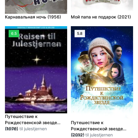
Карнавальная ночь (1956)
Мой папа не подарок (2021)
6.5
5.8
Путешествие к
Рождественской звезде
Путешествие к
(1976)
Reisen til julestjernen
Рождественской звезде
(2012)
Reisen til julestjernen