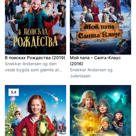
В поисках Рождества (2019)
Мой папа – Санта-Клаус
Snekker Andersen og den
(2016)
vesle bygda som glømte at
Snekker Andersen og
det var jul
Julenissen
5.4