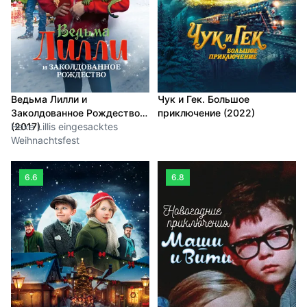
Ведьма Лилли и
Чук и Гек. Большое
Заколдованное Рождество
приключение (2022)
(2017)
Hexe Lillis eingesacktes
Weihnachtsfest
6.6
6.8