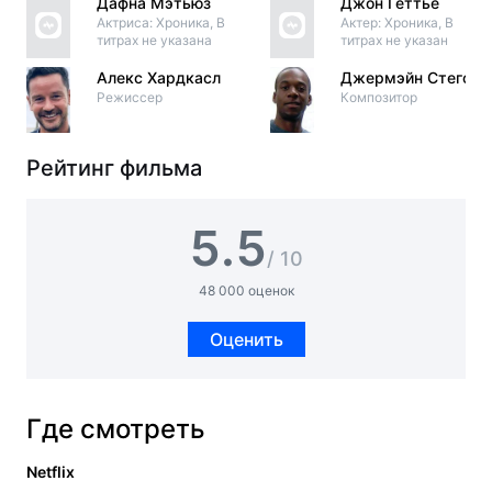
Дафна Мэтьюз
Джон Геттье
Актриса: Хроника, В
Актер: Хроника, В
титрах не указана
титрах не указан
Алекс Хардкасл
Джермэйн Стеголл
Режиссер
Композитор
Рейтинг фильма
5.5
/ 10
48 000 оценок
Оценить
Где смотреть
Netflix