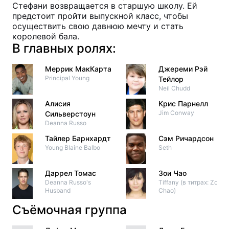
Стефани возвращается в старшую школу. Ей
предстоит пройти выпускной класс, чтобы
осуществить свою давнюю мечту и стать
королевой бала.
В главных ролях:
Меррик МакКарта
Джереми Рэй
Principal Young
Тейлор
Neil Chudd
Алисия
Крис Парнелл
Jim Conway
Сильверстоун
Deanna Russo
Тайлер Барнхардт
Сэм Ричардсон
Young Blaine Balbo
Seth
Даррел Томас
Зои Чао
Deanna Russo's
Tiffany (в титрах: Zoë
Husband
Chao)
Съёмочная группа