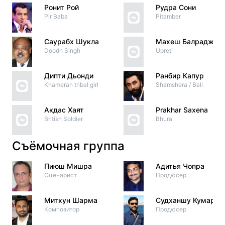
Ронит Рой
Рудра Сони
Pir Baba
Pitamber
Саурабх Шукла
Махеш Балрадж
Doodh Singh
Upreti
Дипти Дьонди
Ранбир Капур
Khameran tribal girl
Shamshera / Bali
Акдас Хаят
Prakhar Saxena
British Soldier
Bhura
Съёмочная группа
Пиюш Мишра
Адитья Чопра
Сценарист
Продюсер
Митхун Шарма
Судханшу Кумар
Композитор
Продюсер