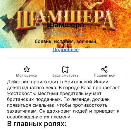
Шамшера
Shamshera, 2022
боевик, история, военный
Подробнее
Моя оценка
Буду смотреть
Поделиться
Действие происходит в Британской Индии
девятнадцатого века. В городе Каза процветает
жестокость: местный предатель мучает
британских подданных. По легенде, должен
появиться смельчак, чтобы противостоять
захватчикам. Он вдохновит людей и приведет к
освобождению их племени.
В главных ролях: