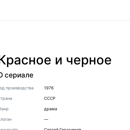
Красное и черное
О сериале
од производства
1976
Страна
СССР
Жанр
драма
логан
—
Режиссёр
Сергей Герасимов