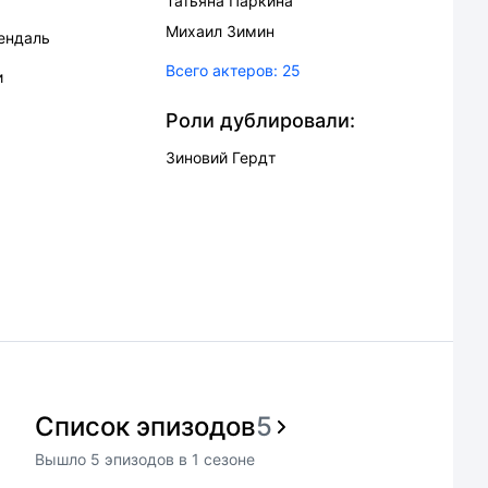
Татьяна Паркина
Михаил Зимин
ендаль
Всего актеров:
25
и
Роли дублировали:
Зиновий Гердт
Список эпизодов
5
Вышло
5
эпизодов
в
1
сезоне