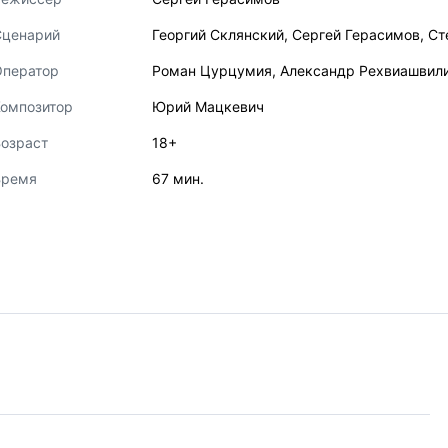
Сценарий
Георгий Склянский
,
Сергей Герасимов
,
Ст
Оператор
Роман Цурцумия
,
Александр Рехвиашвил
Композитор
Юрий Мацкевич
озраст
18+
Время
67 мин.