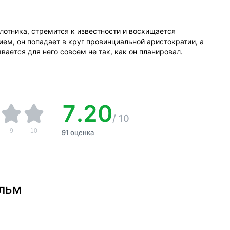
лотника, стремится к известности и восхищается
м, он попадает в круг провинциальной аристократии, а
ается для него совсем не так, как он планировал.
7.20
/
10
9
10
91 оценка
ильм