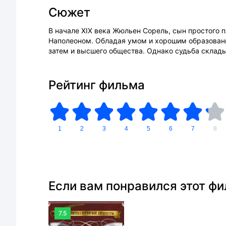
Сюжет
В начале XIX века Жюльен Сорель, сын простого п
Наполеоном. Обладая умом и хорошим образование
затем и высшего общества. Однако судьба складыв
Рейтинг фильма
1
2
3
4
5
6
7
8
Если вам понравился этот ф
7.5