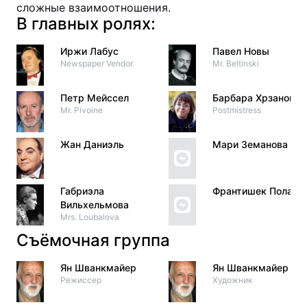
сложные взаимоотношения.
В главных ролях:
Иржи Лабус
Павел Новы
Newspaper Vendor
Mr. Beltinski
Петр Мейссел
Барбара Хрзанова
Mr. Pivoine
Postmistress
Жан Даниэль
Мари Земанова
Габриэла
Франтишек Полата
Вильхельмова
Mrs. Loubalova
Съёмочная группа
Ян Шванкмайер
Ян Шванкмайер
Режиссер
Художник