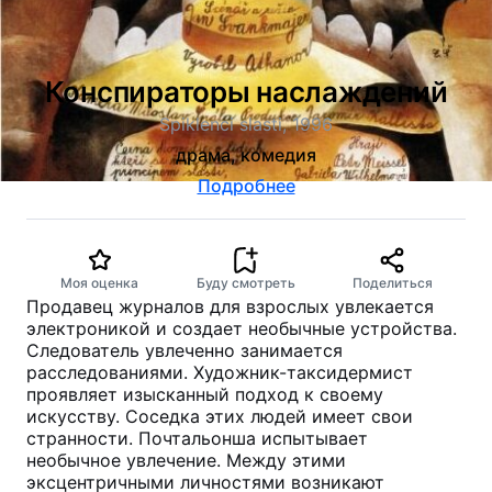
Конспираторы наслаждений
Spiklenci slasti, 1996
драма, комедия
Подробнее
Моя оценка
Буду смотреть
Поделиться
Продавец журналов для взрослых увлекается
электроникой и создает необычные устройства.
Следователь увлеченно занимается
расследованиями. Художник-таксидермист
проявляет изысканный подход к своему
искусству. Соседка этих людей имеет свои
странности. Почтальонша испытывает
необычное увлечение. Между этими
эксцентричными личностями возникают