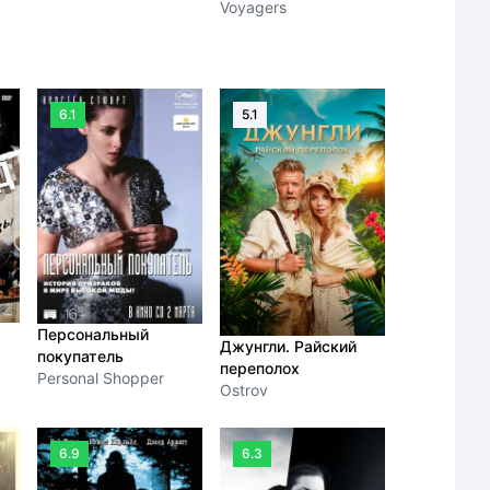
Voyagers
6.1
5.1
Персональный
Джунгли. Райский
покупатель
переполох
Personal Shopper
Ostrov
6.9
6.3