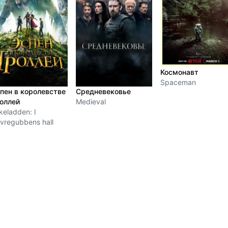
Космонавт
Spaceman
пен в королевстве
Средневековье
оллей
Medieval
keladden: I
vregubbens hall