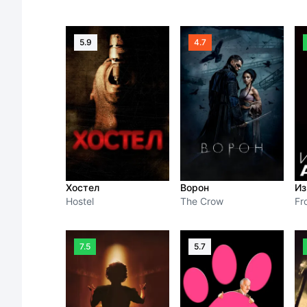
5.9
4.7
Хостел
Ворон
Из
Hostel
The Crow
Fr
7.5
5.7