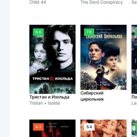
Child 44
The Devil Conspiracy
Se
6.8
7.6
Сибирский
Тристан и Изольда
По
цирюльник
Tristan + Isolde
La
4.3
5.4