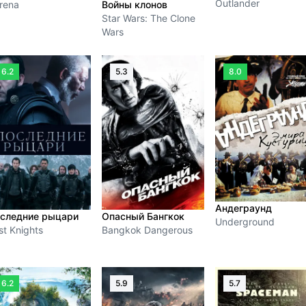
Outlander
rena
Войны клонов
Star Wars: The Clone
Wars
6.2
5.3
8.0
Андеграунд
следние рыцари
Опасный Бангкок
Underground
st Knights
Bangkok Dangerous
6.2
5.9
5.7