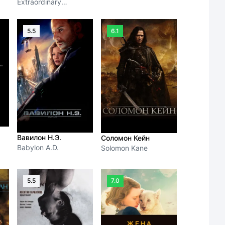
Extraordinary
Gentlemen
5.5
6.1
Вавилон Н.Э.
Соломон Кейн
Babylon A.D.
Solomon Kane
5.5
7.0