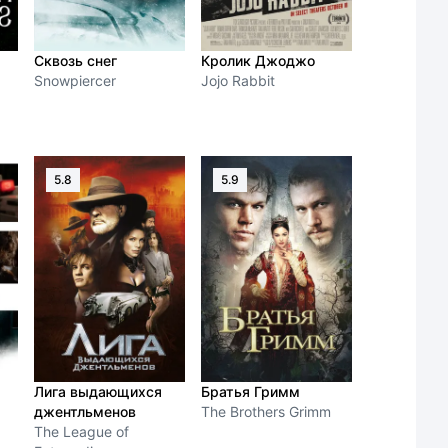
Сквозь снег
Кролик Джоджо
Snowpiercer
Jojo Rabbit
5.8
5.9
Лига выдающихся
Братья Гримм
джентльменов
The Brothers Grimm
The League of