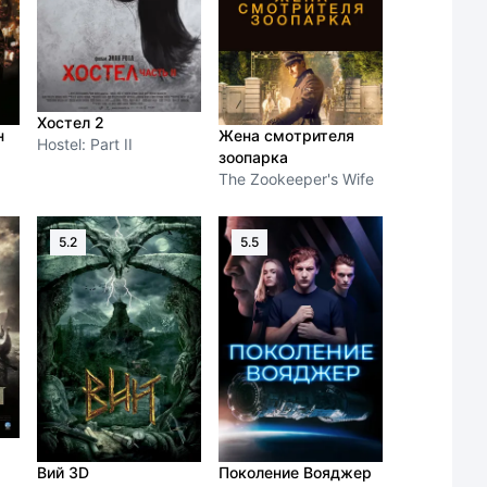
Хостел 2
н
Жена смотрителя
Hostel: Part II
зоопарка
The Zookeeper's Wife
5.2
5.5
Вий 3D
Поколение Вояджер