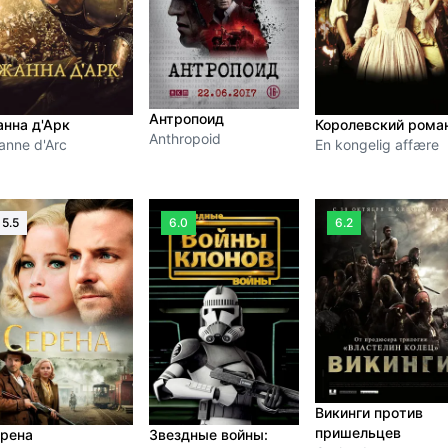
Антропоид
нна д'Арк
Королевский рома
Anthropoid
anne d'Arc
En kongelig affære
5.5
6.0
6.2
Викинги против
пришельцев
рена
Звездные войны: