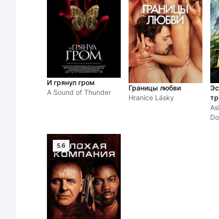
И грянул гром
Границы любви
Эс
A Sound of Thunder
Hranice Lásky
тр
As
Do
5.6