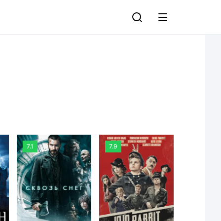
7.1
7.9