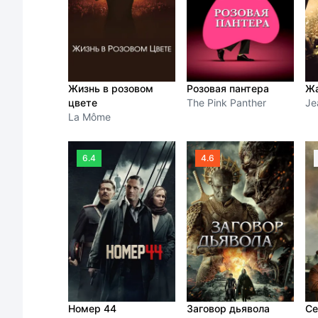
Жизнь в розовом
Розовая пантера
Жа
цвете
The Pink Panther
Je
La Môme
6.4
4.6
Номер 44
Заговор дьявола
Се