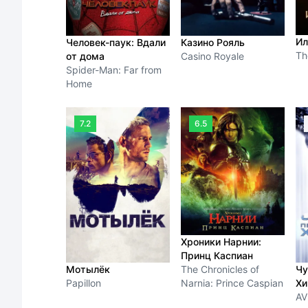
Ил
Человек-паук: Вдали
Казино Рояль
The
от дома
Casino Royale
Spider-Man: Far from
Home
7.2
6.5
Хроники Нарнии:
Принц Каспиан
Мотылёк
Чу
The Chronicles of
Papillon
Хи
Narnia: Prince Caspian
AV