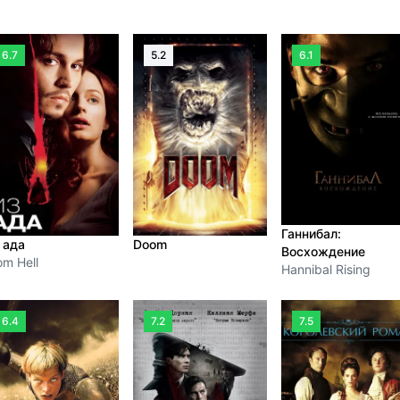
6.7
5.2
6.1
Ганнибал:
 ада
Doom
Восхождение
om Hell
Hannibal Rising
6.4
7.2
7.5