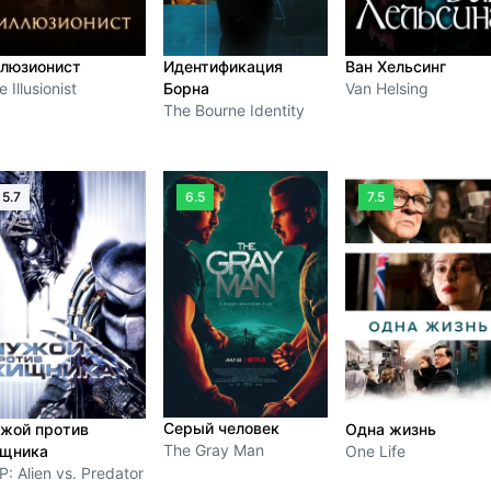
люзионист
Идентификация
Ван Хельсинг
 Illusionist
Борна
Van Helsing
The Bourne Identity
5.7
6.5
7.5
Серый человек
жой против
Одна жизнь
The Gray Man
щника
One Life
P: Alien vs. Predator