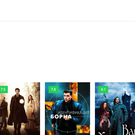
7.5
7.8
6.1