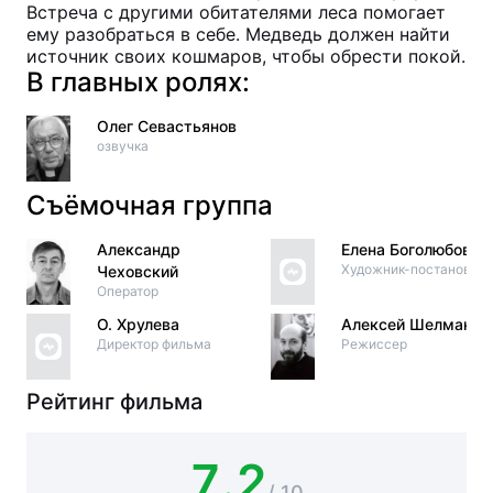
Встреча с другими обитателями леса помогает
ему разобраться в себе. Медведь должен найти
источник своих кошмаров, чтобы обрести покой.
В главных ролях:
Олег Севастьянов
озвучка
Съёмочная группа
Александр
Елена Боголюбова
Художник-постановщи
Чеховский
Оператор
О. Хрулева
Алексей Шелманов
Директор фильма
Режиссер
Рейтинг фильма
7.2
/ 10