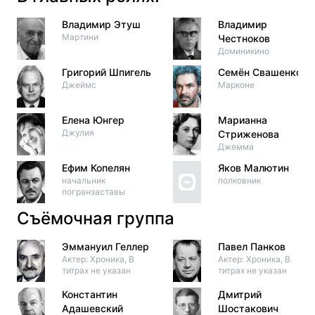
Владимир Этуш
Владимир
Мартини
Честноков
Доминикино
Григорий Шпигель
Семён Свашенко
Джеймс
Марконе
Елена Юнгер
Марианна
Джулия
Стриженова
Джемма
Ефим Копелян
Яков Малютин
начальник
полковник
погранзаставы
Съёмочная группа
Эммануил Геллер
Павел Панков
Актер: Хроника, В
Актер: Хроника, В
титрах не указан
титрах не указан
Константин
Дмитрий
Адашевский
Шостакович