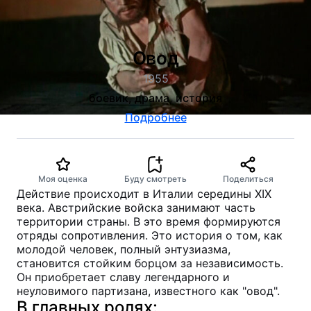
Овод
1955
боевик, драма, история
Подробнее
Моя оценка
Буду смотреть
Поделиться
Действие происходит в Италии середины XIX
века. Австрийские войска занимают часть
территории страны. В это время формируются
отряды сопротивления. Это история о том, как
молодой человек, полный энтузиазма,
становится стойким борцом за независимость.
Он приобретает славу легендарного и
неуловимого партизана, известного как "овод".
В главных ролях: