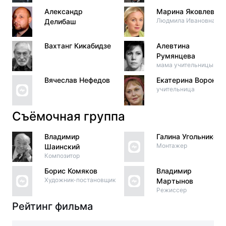
Александр
Марина Яковлева
Людмила Ивановна
Делибаш
Вахтанг Кикабидзе
Алевтина
Румянцева
мама учительницы
Вячеслав Нефедов
Екатерина Воронин
учительница
Съёмочная группа
Владимир
Галина Угольникова
Монтажер
Шаинский
Композитор
Борис Комяков
Владимир
Художник-постановщик
Мартынов
Режиссер
Рейтинг фильма