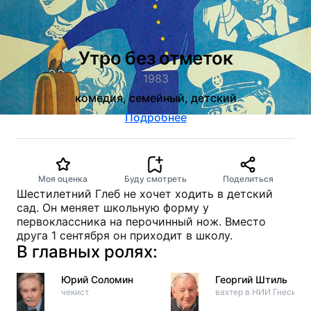
Утро без отметок
1983
комедия, семейный, детский
Подробнее
Моя оценка
Буду смотреть
Поделиться
Шестилетний Глеб не хочет ходить в детский
сад. Он меняет школьную форму у
первоклассника на перочинный нож. Вместо
друга 1 сентября он приходит в школу.
В главных ролях:
Юрий Соломин
Георгий Штиль
чекист
вахтер в НИИ Гнесик