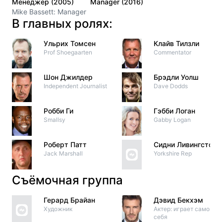
Менеджер (2005)
Manager (2016)
Mike Bassett: Manager
В главных ролях:
Ульрих Томсен
Клайв Тилзли
Prof Shoegaarten
Commentator
Шон Джилдер
Брэдли Уолш
Independent Journalist
Dave Dodds
Робби Ги
Гэбби Логан
Smallsy
Gabby Logan
Роберт Патт
Сидни Ливингстоун
Jack Marshall
Yorkshire Rep
Съёмочная группа
Герард Брайан
Дэвид Бекхэм
Художник
Актер: играет самого
себя