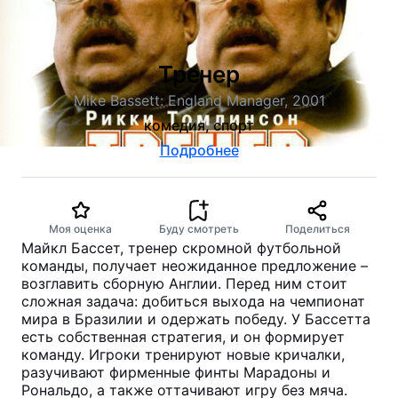
Тренер
Mike Bassett: England Manager, 2001
комедия, спорт
Подробнее
Моя оценка
Буду смотреть
Поделиться
Майкл Бассет, тренер скромной футбольной
команды, получает неожиданное предложение –
возглавить сборную Англии. Перед ним стоит
сложная задача: добиться выхода на чемпионат
мира в Бразилии и одержать победу. У Бассетта
есть собственная стратегия, и он формирует
команду. Игроки тренируют новые кричалки,
разучивают фирменные финты Марадоны и
Рональдо, а также оттачивают игру без мяча.