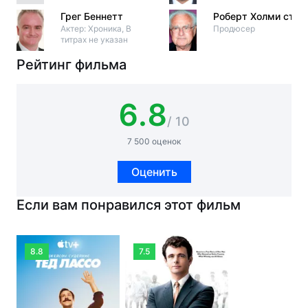
Грег Беннетт
Роберт Холми ст.
Актер: Хроника, В
Продюсер
титрах не указан
Рейтинг фильма
6.8
/ 10
7 500 оценок
Оценить
Если вам понравился этот фильм
8.8
7.5