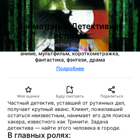
Аниматрица: Детективная
история
A Detective Story, 2003
аниме, мультфильм, короткометражка,
фантастика, фэнтези, драма
Подробнее
Моя оценка
Буду смотреть
Поделиться
Частный детектив, уставший от рутинных дел,
получает крупный аванс. Клиент, пожелавший
остаться неизвестным, нанимает его для поиска
хакера, известного как Тринити. Задача
детектива — найти этого человека в городе.
В главных ролях: