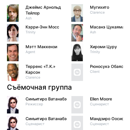
Джеймс Арнольд
Мугихито
Clarence
Тейлор
Ash
Кэрри-Энн Мосс
Масанэ Цукаяма
Trinity
Ash
Мэтт Маккензи
Хироми Цуру
Agent
Trinity
Терренс «Т.К.»
Рюносукэ Обаяси
Client
Карсон
Clarence
Съёмочная группа
Синъитиро Ватанабэ
Ellen Moore
Режиссер
Сценарист
Синъитиро Ватанабэ
Мандзиро Оосио
Сценарист
Сценарист