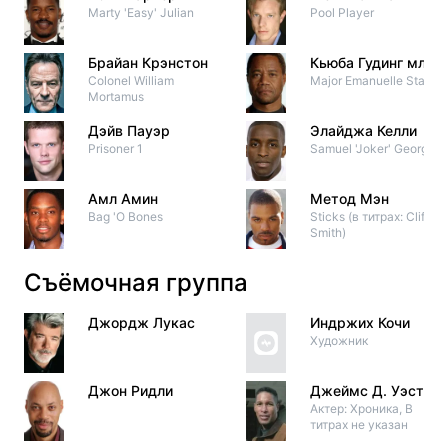
Marty 'Easy' Julian
Pool Player
Брайан Крэнстон
Кьюба Гудинг мл.
Colonel William
Major Emanuelle Stance
Mortamus
Дэйв Пауэр
Элайджа Келли
Prisoner 1
Samuel 'Joker' George
Амл Амин
Метод Мэн
Bag 'O Bones
Sticks (в титрах: Cliff
Smith)
Съёмочная группа
Джордж Лукас
Индржих Кочи
Художник
Джон Ридли
Джеймс Д. Уэстон I
Актер: Хроника, В
титрах не указан