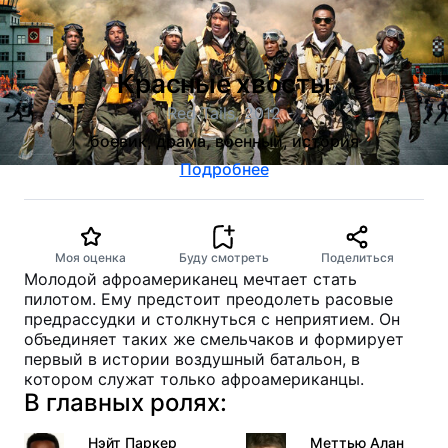
Красные хвосты
Red Tails, 2012
боевик, драма, военный, история
Подробнее
Моя оценка
Буду смотреть
Поделиться
Молодой афроамериканец мечтает стать
пилотом. Ему предстоит преодолеть расовые
предрассудки и столкнуться с неприятием. Он
объединяет таких же смельчаков и формирует
первый в истории воздушный батальон, в
котором служат только афроамериканцы.
В главных ролях:
Нэйт Паркер
Меттью Алан