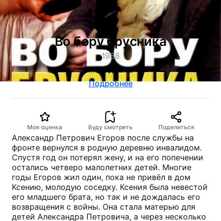
Во бору брусника
1988
мелодрама
Подробнее
Моя оценка
Буду смотреть
Поделиться
Александр Петрович Егоров после службы на
фронте вернулся в родную деревню инвалидом.
Спустя год он потерял жену, и на его попечении
остались четверо малолетних детей. Многие
годы Егоров жил один, пока не привёл в дом
Ксению, молодую соседку. Ксения была невестой
его младшего брата, но так и не дождалась его
возвращения с войны. Она стала матерью для
детей Александра Петровича, а через несколько