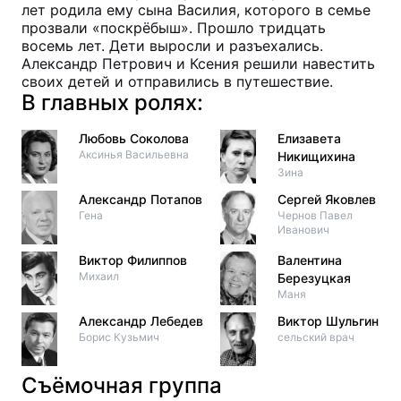
лет родила ему сына Василия, которого в семье
прозвали «поскрёбыш». Прошло тридцать
восемь лет. Дети выросли и разъехались.
Александр Петрович и Ксения решили навестить
своих детей и отправились в путешествие.
В главных ролях:
Любовь Соколова
Елизавета
Аксинья Васильевна
Никищихина
Зина
Александр Потапов
Сергей Яковлев
Гена
Чернов Павел
Иванович
Виктор Филиппов
Валентина
Михаил
Березуцкая
Маня
Александр Лебедев
Виктор Шульгин
Борис Кузьмич
сельский врач
Съёмочная группа