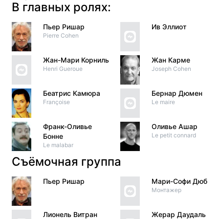
В главных ролях:
Пьер Ришар
Ив Эллиот
Pierre Cohen
Жан-Мари Корниль
Жан Карме
Henri Gueroue
Joseph Cohen
Беатрис Камюра
Бернар Дюмен
Françoise
Le maire
Франк-Оливье
Оливье Ашар
Le petit connard
Бонне
Le malabar
Съёмочная группа
Пьер Ришар
Мари-Софи Дюбю
Монтажер
Лионель Витран
Жерар Даудаль