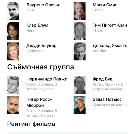
Лоуренс Оливье
Мэгги Смит
Zeus
Thetis
Клэр Блум
Тим Пиготт-Смит
Hera
Thallo
Джуди Баукер
Дональд Хьюстон
Andromeda
Acrisius
Съёмочная группа
Фердинандо Поджи
Фред Вуд
Актер: Хроника, В
Актер: Хроника, В
титрах не указан
титрах не указан
Питер Росс-
Эмма Потьюс
Художник по костюма
Мюррэй
Актер: Хроника, В
титрах не указан
Рейтинг фильма