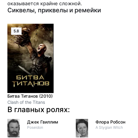
оказывается крайне сложной.
Сиквелы, приквелы и ремейки
5.8
Битва Титанов (2010)
Clash of the Titans
В главных ролях:
Джек Гвиллим
Флора Робсон
Poseidon
A Stygian Witch