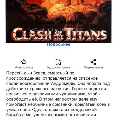
Битва Титанов
Clash of the Titans, 1981
фэнтези, боевик, приключения, семейный
Подробнее
Моя оценка
Буду смотреть
Поделиться
Персей, сын Зевса, смертный по
происхождению, отправляется на спасение
своей возлюбленной Андромеды. Она попала под
действие страшного заклятия. Герою предстоит
сразиться с различными чудовищами, чтобы
освободить её. В этом непростом деле ему
помогают необычные союзники: крылатый конь и
умная сова. Однако даже с их поддержкой
борьба с могущественными противниками