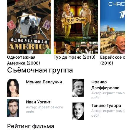
Одноэтажная
Тур де Франс (2010)
Еврейское сча
Америка (2008)
(2016)
Съёмочная группа
Моника Беллуччи
Франко
Дзеффирелли
Актер: играет самого
себя
Иван Ургант
Тонино Гуэрра
Актер: играет самого
Актер: играет самого
себя
себя
Рейтинг фильма