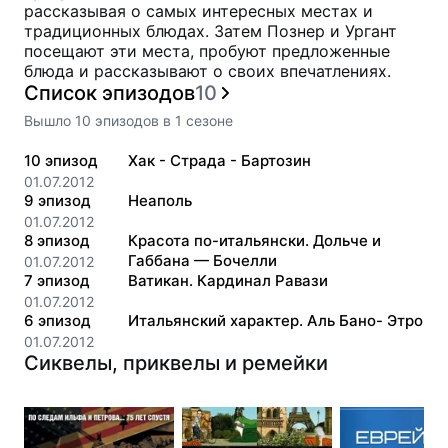
рассказывая о самых интересных местах и
традиционных блюдах. Затем Познер и Ургант
посещают эти места, пробуют предложенные
блюда и рассказывают о своих впечатлениях.
Список эпизодов
10
Вышло
10
эпизодов
в
1
сезоне
10
эпизод
Хак - Страда - Бартозин
01.07.2012
9
эпизод
Неаполь
01.07.2012
8
эпизод
Красота по-итальянски. Дольче и
Габбана — Бочелли
01.07.2012
7
эпизод
Ватикан. Кардинал Равази
01.07.2012
6
эпизод
Итальянский характер. Аль Бано- Этро
01.07.2012
Сиквелы, приквелы и ремейки