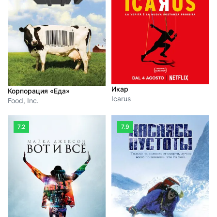
Икар
Корпорация «Еда»
Icarus
Food, Inc.
7.2
7.9