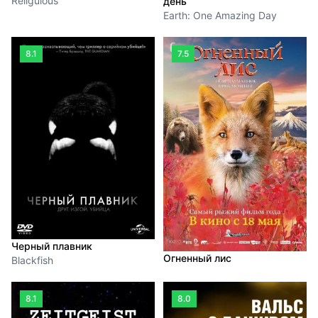
Religulous
день
Earth: One Amazing Day
8.1
7.5
Черный плавник
Огненный лис
Blackfish
8.1
8.0