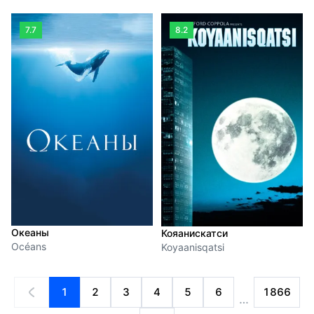
7.7
8.2
Океаны
Кояанискатси
Océans
Koyaanisqatsi
1
2
3
4
5
6
1866
…