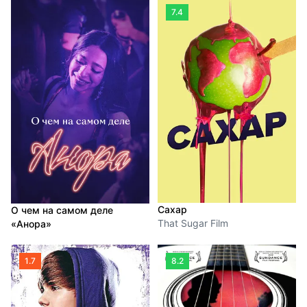
7.4
Сахар
О чем на самом деле
That Sugar Film
«Анора»
1.7
8.2