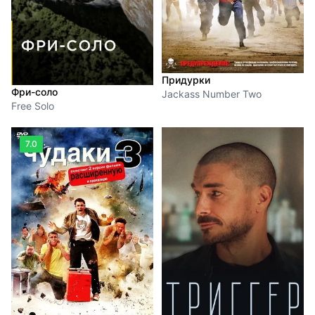
Придурки
Фри-соло
Jackass Number Two
Free Solo
7.0