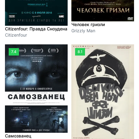
Человек гризли
Citizenfour: Правда Сноудена
Grizzly Man
Citizenfour
7.4
8.1
Самозванец