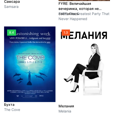
Самсара
FYRE: Величайшая
Samsara
вечеринка, которая не
состоялась
FYRE: The Greatest Party That
Never Happened
8.4
1.3
Бухта
Мелания
The Cove
Melania