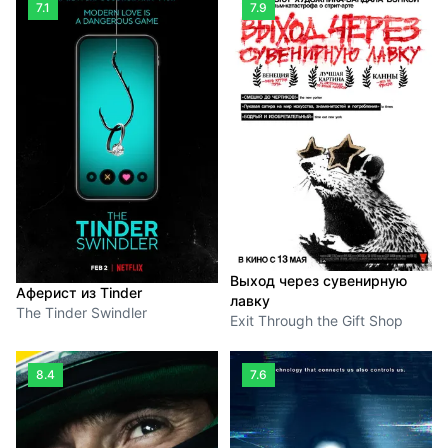
7.1
7.9
Выход через сувенирную
Аферист из Tinder
лавку
The Tinder Swindler
Exit Through the Gift Shop
8.4
7.6