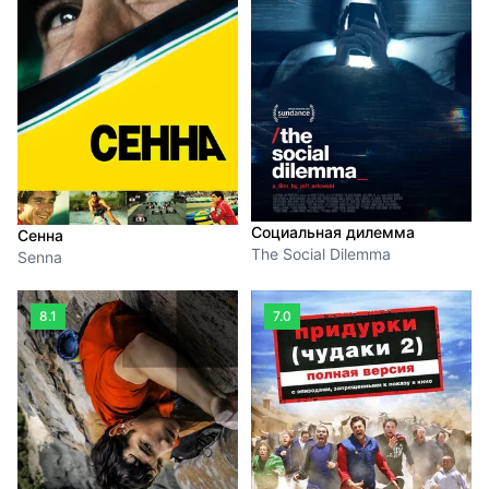
Социальная дилемма
Сенна
The Social Dilemma
Senna
8.1
7.0