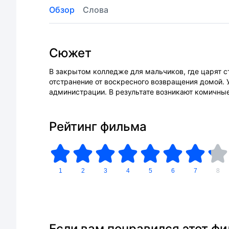
Обзор
Слова
Сюжет
В закрытом колледже для мальчиков, где царят 
отстранение от воскресного возвращения домой. 
администрации. В результате возникают комичные
Рейтинг фильма
1
2
3
4
5
6
7
8
Если вам понравился этот ф