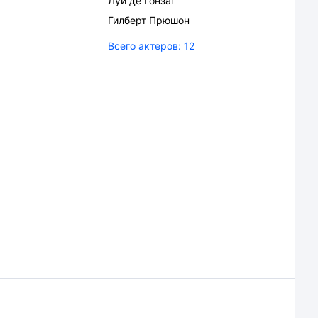
Луи де Гонзаг
Гилберт Прюшон
Всего актеров:
12