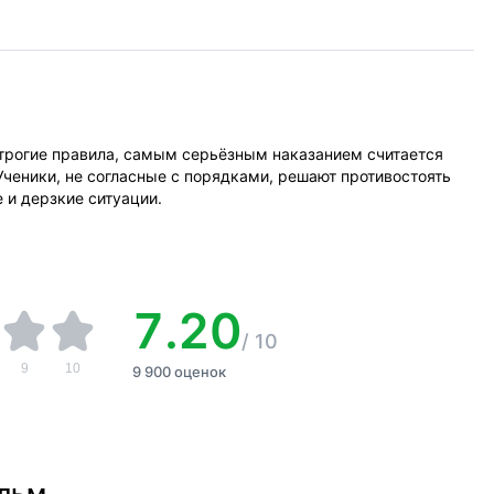
строгие правила, самым серьёзным наказанием считается
Ученики, не согласные с порядками, решают противостоять
 и дерзкие ситуации.
7.20
/
10
9
10
9 900 оценок
ильм