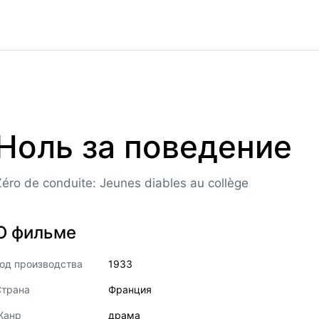
Ноль за поведение
Zéro de conduite: Jeunes diables au collège
О фильме
од производства
1933
Страна
Франция
Жанр
драма