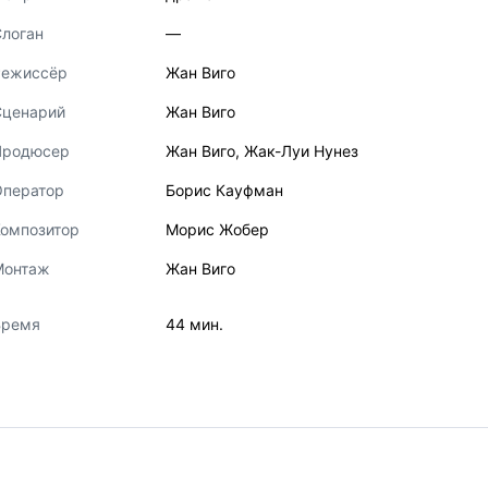
логан
—
Режиссёр
Жан Виго
Сценарий
Жан Виго
Продюсер
Жан Виго
,
Жак-Луи Нунез
Оператор
Борис Кауфман
Композитор
Морис Жобер
Монтаж
Жан Виго
Время
44 мин.