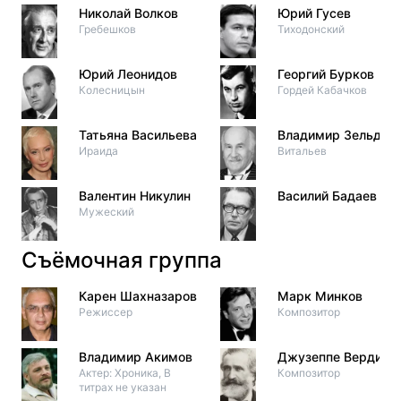
Николай Волков
Юрий Гусев
Гребешков
Тиходонский
Юрий Леонидов
Георгий Бурков
Колесницын
Гордей Кабачков
Татьяна Васильева
Владимир Зельдин
Ираида
Витальев
Валентин Никулин
Василий Бадаев
Мужеский
Съёмочная группа
Карен Шахназаров
Марк Минков
Режиссер
Композитор
Владимир Акимов
Джузеппе Верди
Актер: Хроника, В
Композитор
титрах не указан