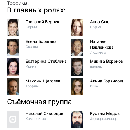
Трофима.
В главных ролях:
Григорий Верник
Анна Слю
Серый
Софья
Елена Борщева
Наталья
Оксана
Павленкова
Людмила
Екатерина Стеблина
Микита Воронов
Ирина
пловец
Максим Щеголев
Алина Горячкова
Трофим
Вика
Съёмочная группа
Николай Скворцов
Рустам Медов
Композитор
Звукорежиссер