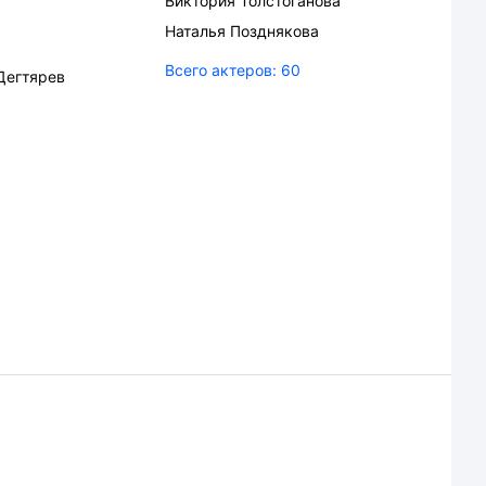
Виктория Толстоганова
Наталья Позднякова
Всего актеров:
60
Дегтярев