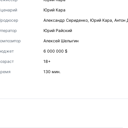
Сценарий
Юрий Кара
Продюсер
Александр Сериденко
,
Юрий Кара
,
Антон 
Оператор
Юрий Райский
Композитор
Алексей Шелыгин
Бюджет
6 000 000 $
озраст
18+
Время
130 мин.