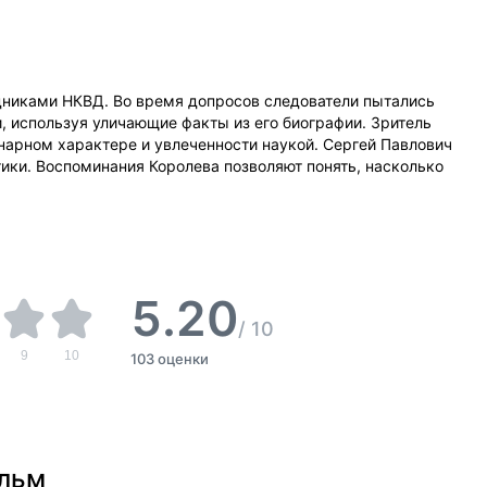
удниками НКВД. Во время допросов следователи пытались
и, используя уличающие факты из его биографии. Зритель
инарном характере и увлеченности наукой. Сергей Павлович
тики. Воспоминания Королева позволяют понять, насколько
5.20
/
10
9
10
103 оценки
ильм