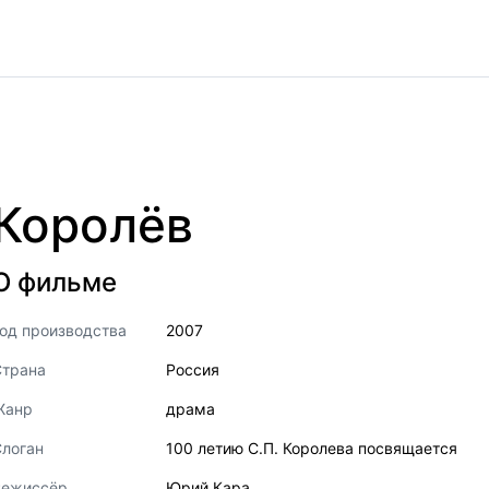
Королёв
О фильме
од производства
2007
Страна
Россия
Жанр
драма
логан
100 летию С.П. Королева посвящается
Режиссёр
Юрий Кара