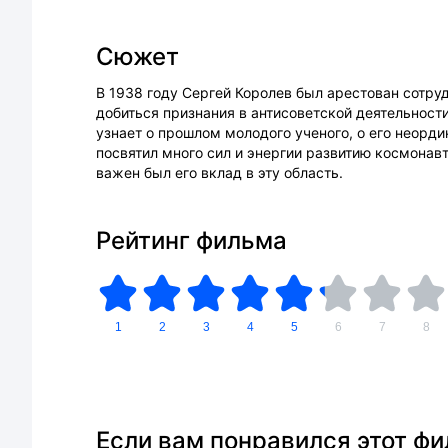
Сюжет
В 1938 году Сергей Королев был арестован сотр
добиться признания в антисоветской деятельност
узнает о прошлом молодого ученого, о его неорд
посвятил много сил и энергии развитию космонав
важен был его вклад в эту область.
Рейтинг фильма
1
2
3
4
5
6
7
8
Если вам понравился этот ф