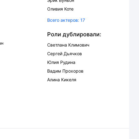
Эрик Буньон
Оливия Коте
Всего актеров:
17
Роли дублировали:
ан
Светлана Климович
Сергей Дьячков
Юлия Рудина
Вадим Прохоров
Алина Кикеля