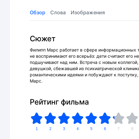
Обзор
Слова
Изображения
Сюжет
Филипп Марс работает в сфере информационных т
не воспринимают его всерьёз: дети считают его 
подшучивают над ним. Встреча с новым коллегой,
девушкой, сбежавшей из психиатрической клиники
романтическими идеями и побуждают к поступку,
Марс.
Рейтинг фильма
1
2
3
4
5
6
7
8