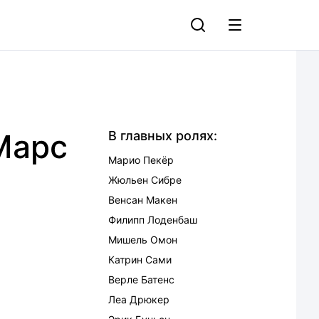
Марс
В главных ролях:
Марио Пекёр
Жюльен Сибре
Венсан Макен
Филипп Лоденбаш
Мишель Омон
Катрин Сами
Верле Батенс
Леа Дрюкер