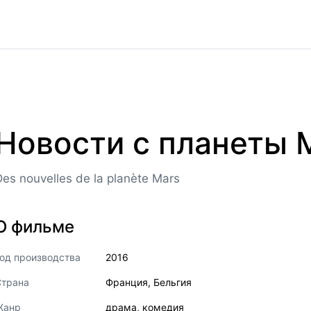
Новости с планеты 
Des nouvelles de la planète Mars
О фильме
од производства
2016
Страна
Франция
,
Бельгия
Жанр
драма
,
комедия