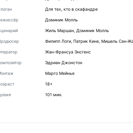
логан
Для тех, кто в скафандре
Режиссёр
Доминик Молль
Сценарий
Жиль Маршан
,
Доминик Молль
Продюсер
Филипп Логи
,
Патрик Кине
,
Мишель Сен-Ж
Оператор
Жан-Франсуа Энсгенс
Композитор
Эдриан Джонстон
Монтаж
Марго Мейнье
озраст
18+
Время
101 мин.