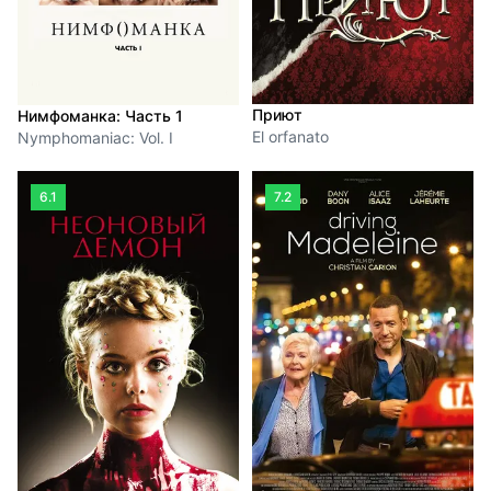
Приют
Нимфоманка: Часть 1
El orfanato
Nymphomaniac: Vol. I
6.1
7.2