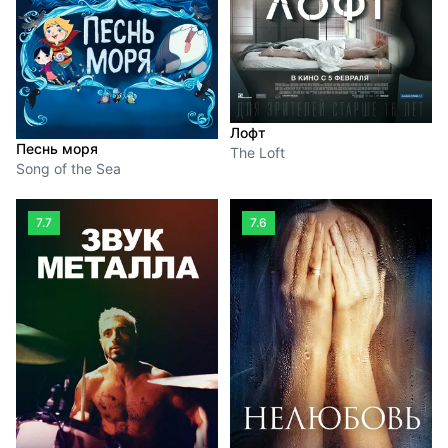
Лофт
Песнь моря
The Loft
Song of the Sea
7.7
7.6