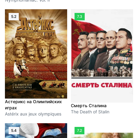
5.2
7.3
Астерикс на Олимпийских
Смерть Сталина
играх
The Death of Stalin
Astérix aux jeux olympiques
5.4
7.2