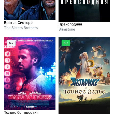
Братья Систерс
Преисподняя
The Sisters Brothers
Brimstone
5.7
6.7
Только бог простит