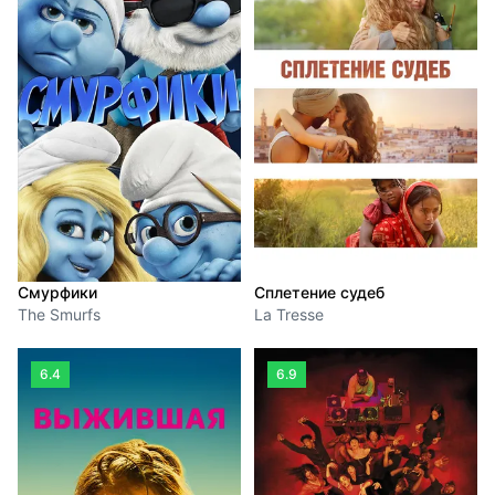
Смурфики
Сплетение судеб
The Smurfs
La Tresse
6.4
6.9