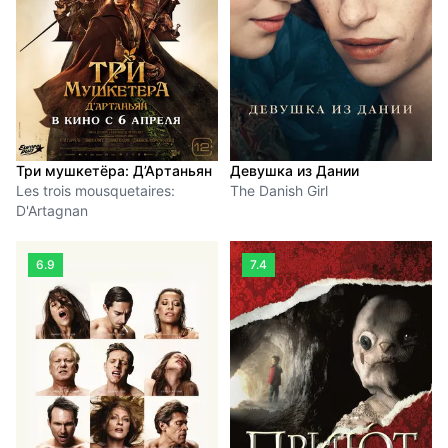
Три мушкетёра: Д’Артаньян
Девушка из Дании
Les trois mousquetaires:
The Danish Girl
D'Artagnan
6.9
7.4