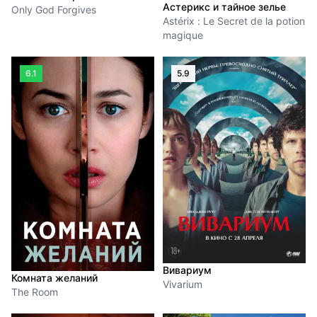
Астерикс и тайное зелье
Only God Forgives
Astérix : Le Secret de la potion
magique
6.1
5.9
Вивариум
Комната желаний
Vivarium
The Room