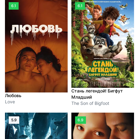
6.1
6.1
Стань легендой! Бигфут
Любовь
Младший
Love
The Son of Bigfoot
5.9
6.9