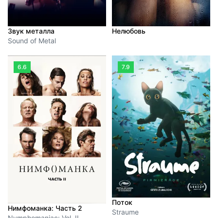
Звук металла
Нелюбовь
Sound of Metal
6.6
7.9
Поток
Нимфоманка: Часть 2
Straume
Nymphomaniac: Vol. II