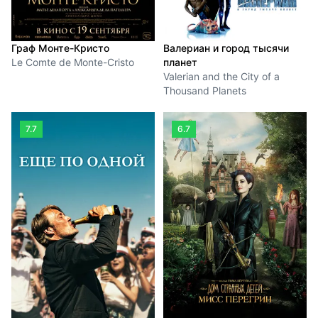
Граф Монте-Кристо
Валериан и город тысячи
Le Comte de Monte-Cristo
планет
Valerian and the City of a
Thousand Planets
7.7
6.7