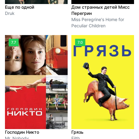
Еще по одной
Дом странных детей Мисс
Druk
Перегрин
Miss Peregrine's Home for
Peculiar Children
7.7
7.0
Господин Никто
Грязь
Mr. Nobody
Filth