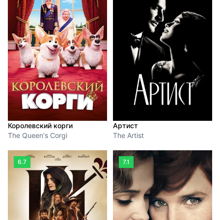
Королевский корги
Артист
The Queen's Corgi
The Artist
6.7
7.1