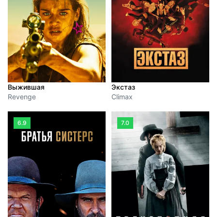
Выжившая
Экстаз
Revenge
Climax
6.9
7.0