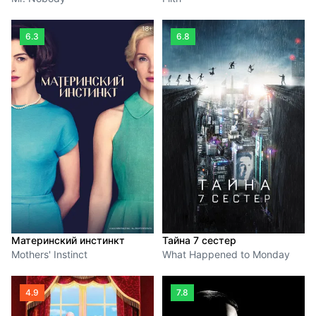
6.3
6.8
Материнский инстинкт
Тайна 7 сестер
Mothers' Instinct
What Happened to Monday
4.9
7.8