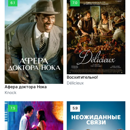
6.1
7.0
Восхитительно!
Délicieux
Афера доктора Нока
Knock
7.5
5.9