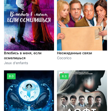
Влюбись в меня, если
Неожиданные связи
осмелишься
Cocorico
Jeux d'enfants
8.0
6.3