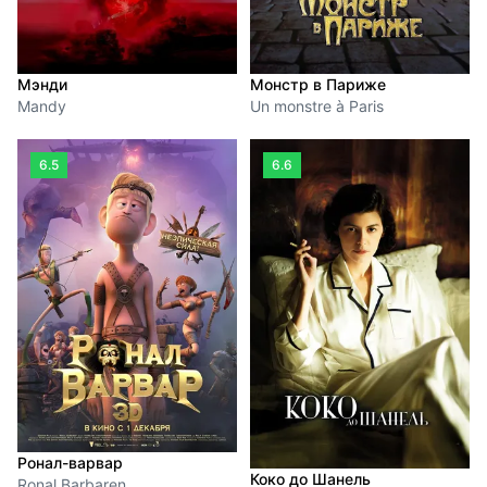
Мэнди
Монстр в Париже
Mandy
Un monstre à Paris
6.5
6.6
Ронал-варвар
Коко до Шанель
Ronal Barbaren